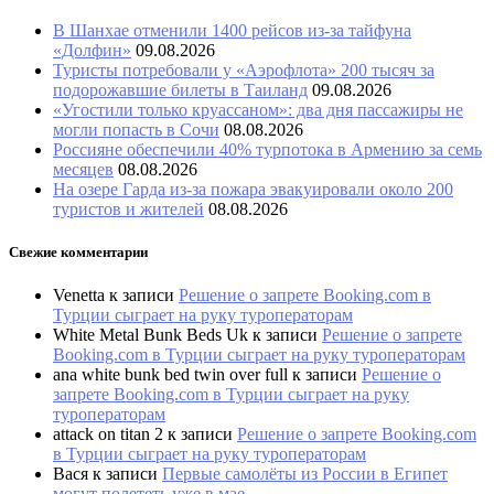
В Шанхае отменили 1400 рейсов из-за тайфуна
«Долфин»
09.08.2026
Туристы потребовали у «Аэрофлота» 200 тысяч за
подорожавшие билеты в Таиланд
09.08.2026
«Угостили только круассаном»: два дня пассажиры не
могли попасть в Сочи
08.08.2026
Россияне обеспечили 40% турпотока в Армению за семь
месяцев
08.08.2026
На озере Гарда из-за пожара эвакуировали около 200
туристов и жителей
08.08.2026
Свежие комментарии
Venetta
к записи
Решение о запрете Booking.com в
Турции сыграет на руку туроператорам
White Metal Bunk Beds Uk
к записи
Решение о запрете
Booking.com в Турции сыграет на руку туроператорам
ana white bunk bed twin over full
к записи
Решение о
запрете Booking.com в Турции сыграет на руку
туроператорам
attack on titan 2
к записи
Решение о запрете Booking.com
в Турции сыграет на руку туроператорам
Вася
к записи
Первые самолёты из России в Египет
могут полететь уже в мае