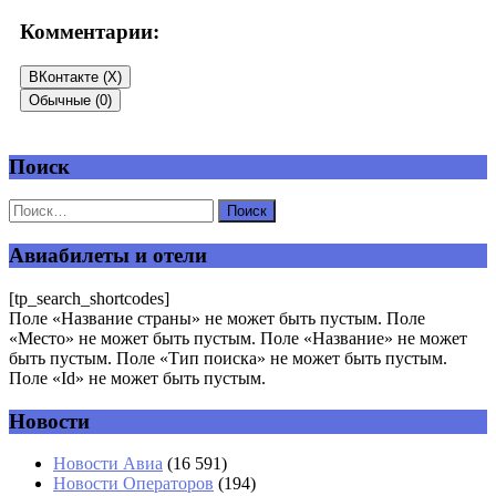
Комментарии:
ВКонтакте (
X
)
Обычные (0)
Поиск
Добавить комментарий
Ваш адрес email не будет опубликован.
Обязательные поля
помечены
*
Авиабилеты и отели
Комментарий
*
[tp_search_shortcodes]
Поле «Название страны» не может быть пустым. Поле
«Место» не может быть пустым. Поле «Название» не может
быть пустым. Поле «Тип поиска» не может быть пустым.
Поле «Id» не может быть пустым.
Новости
Имя
*
Новости Авиа
(16 591)
Новости Операторов
(194)