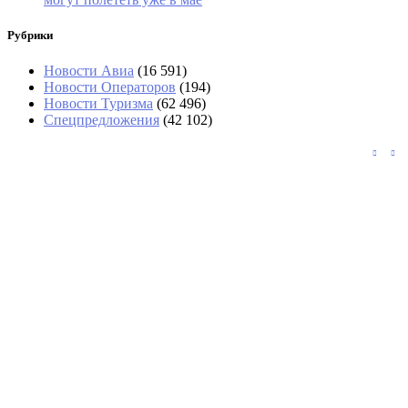
Рубрики
Новости Авиа
(16 591)
Новости Операторов
(194)
Новости Туризма
(62 496)
Спецпредложения
(42 102)
В Шанхае отменили 1400 рейсов из-за
тайфуна «Долфин»
Туристы потребовали у «Аэрофлота» 200
тысяч за подорожавшие билеты в Таиланд
«Угостили только круассаном»: два дня
пассажиры не могли попасть в Сочи
Россияне обеспечили 40% турпотока в