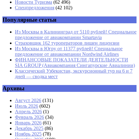
Email
*
Новости Туризма
(62 496)
Спецпредложения
(42 102)
Сайт
Популярные статьи
Из Москвы в Калининград от 5110 рублей! Специальное
предложение от авиакомпании Smartavia
Страховщик 162 туроператоров лишен лицензии
Из Москвы в Югру от 11377 рублей! Специальное
предложение от авиакомпании Nordwind Airlines
ФИНАНСОВЫЕ ПОКАЗАТЕЛИ ДЕЯТЕЛЬНОСТИ
SIA GROUP (Авиакомпания Сингапурские Авиалинии)
Классический Узбекистан, экскурсионный тур на 6 и 7
дней — сводка мест
Архивы
Август 2026
(131)
Июль 2026
(602)
Апрель 2026
(1)
Февраль 2026
(34)
Январь 2026
(61)
Декабрь 2025
(86)
Ноябрь 2025
(78)