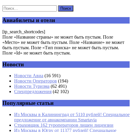
Ваш адрес email не будет опубликован.
Обязательные поля
помечены
*
Авиабилеты и отели
Комментарий
*
[tp_search_shortcodes]
Поле «Название страны» не может быть пустым. Поле
«Место» не может быть пустым. Поле «Название» не может
быть пустым. Поле «Тип поиска» не может быть пустым.
Поле «Id» не может быть пустым.
Новости
Имя
*
Новости Авиа
(16 591)
Новости Операторов
(194)
Email
*
Новости Туризма
(62 491)
Спецпредложения
(42 102)
Сайт
Популярные статьи
Из Москвы в Калининград от 5110 рублей! Специальное
предложение от авиакомпании Smartavia
Страховщик 162 туроператоров лишен лицензии
Из Москвы в Югру от 11377 рублей! Специальное