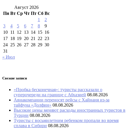
Август 2026
Пн
Вт
Ср
Чт
Пт
Сб
Вс
1
2
3
4
5
6
7
8
9
10
11
12
13
14
15
16
17
18
19
20
21
22
23
24
25
26
27
28
29
30
31
« Июл
Свежие записи
«Пробка бесконечная»: туристы рассказали о
суперочереди на границе с Абхазией
08.08.2026
Авиакомпании переносят рейсы с Хайнаня из-за
тайфуна «Долфин»
08.08.2026
Высокие цены меняют расходы иностранных туристов в
Турции
08.08.2026
Туристы с восьмилетним ребенком пропали во время
сплава в Сибири
08.08.2026