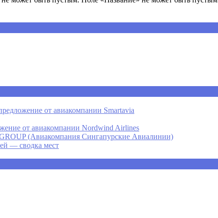
предложение от авиакомпании Smartavia
ение от авиакомпании Nordwind Airlines
P (Авиакомпания Сингапурские Авиалинии)
ней — сводка мест