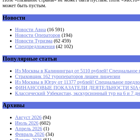
может быть пустым.
Новости
Комментарий
*
Имя
*
Новости Авиа
(16 591)
Новости Операторов
(194)
Email
*
Новости Туризма
(62 459)
Спецпредложения
(42 102)
Сайт
Популярные статьи
Из Москвы в Калининград от 5110 рублей! Специальное 
Страховщик 162 туроператоров лишен лицензии
Из Москвы в Югру от 11377 рублей! Специальное предлож
ФИНАНСОВЫЕ ПОКАЗАТЕЛИ ДЕЯТЕЛЬНОСТИ SIA GROU
Классический Узбекистан, экскурсионный тур на 6 и 7 д
Архивы
Август 2026
(94)
Июль 2026
(602)
Апрель 2026
(1)
Февраль 2026
(34)
Январь 2026
(61)