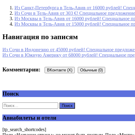
Из Санкт-Петербурга в Тель-Авив от 16000 рублей! Специ
Из Сочи в Тель-Авив от 303 €! Специальное предложение 
Из Москвы в Тель-Авив от 16000 рублей! Специальное пр
Из Москвы в Тель-Авив от 15000 рублей! Специальное пр
Навигация по записям
Из Сочи в Индонезию от 45000 рублей! Специальное предложени
Из Сочи в Южную Америку от 68000 рублей! Специальное предл
Комментарии:
ВКонтакте (
X
)
Обычные (0)
Поиск
Добавить комментарий
Ваш адрес email не будет опубликован.
Обязательные поля пом
Авиабилеты и отели
[tp_search_shortcodes]
Поле «Название страны» не может быть пустым. Поле «Место» 