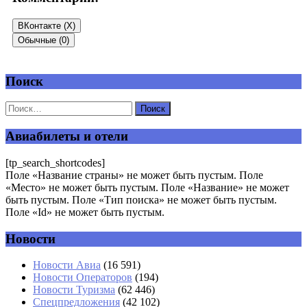
ВКонтакте (
X
)
Обычные (0)
Поиск
Добавить комментарий
Ваш адрес email не будет опубликован.
Обязательные поля
помечены
*
Авиабилеты и отели
Комментарий
*
[tp_search_shortcodes]
Поле «Название страны» не может быть пустым. Поле
«Место» не может быть пустым. Поле «Название» не может
быть пустым. Поле «Тип поиска» не может быть пустым.
Поле «Id» не может быть пустым.
Новости
Имя
*
Новости Авиа
(16 591)
Новости Операторов
(194)
Email
*
Новости Туризма
(62 446)
Спецпредложения
(42 102)