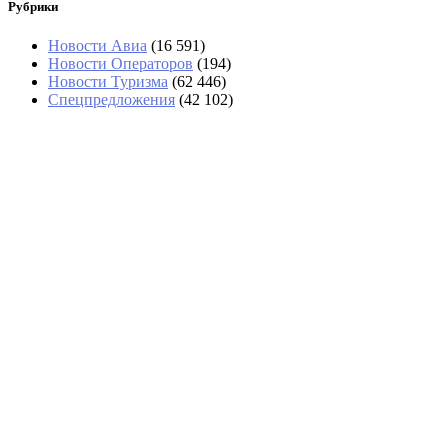
Рубрики
Новости Авиа
(16 591)
Новости Операторов
(194)
Новости Туризма
(62 446)
Спецпредложения
(42 102)
Turkish Airlines отменила рейсы из Казани в
Анталью и Стамбул
Минтранс: Россия не исключает запуск прямых
рейсов с Аргентиной и Бразилией
Мостуризм: иностранные туристы в первую
очередь едут в Москву за сувенирами
Туристы застряли в Сочи и теряют день отдыха
в Египте, Турции и других странах