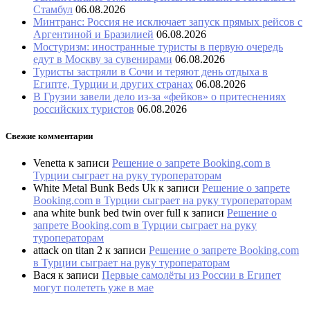
Стамбул
06.08.2026
Минтранс: Россия не исключает запуск прямых рейсов с
Аргентиной и Бразилией
06.08.2026
Мостуризм: иностранные туристы в первую очередь
едут в Москву за сувенирами
06.08.2026
Туристы застряли в Сочи и теряют день отдыха в
Египте, Турции и других странах
06.08.2026
В Грузии завели дело из-за «фейков» о притеснениях
российских туристов
06.08.2026
Свежие комментарии
Venetta
к записи
Решение о запрете Booking.com в
Турции сыграет на руку туроператорам
White Metal Bunk Beds Uk
к записи
Решение о запрете
Booking.com в Турции сыграет на руку туроператорам
ana white bunk bed twin over full
к записи
Решение о
запрете Booking.com в Турции сыграет на руку
туроператорам
attack on titan 2
к записи
Решение о запрете Booking.com
в Турции сыграет на руку туроператорам
Вася
к записи
Первые самолёты из России в Египет
могут полететь уже в мае