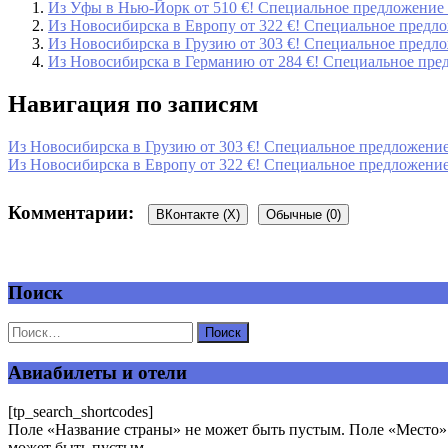
Из Уфы в Нью-Йорк от 510 €! Специальное предложение о
Из Новосибирска в Европу от 322 €! Специальное предлож
Из Новосибирска в Грузию от 303 €! Специальное предлож
Из Новосибирска в Германию от 284 €! Специальное предл
Навигация по записям
Из Новосибирска в Грузию от 303 €! Специальное предложение 
Из Новосибирска в Европу от 322 €! Специальное предложение 
Комментарии:
ВКонтакте (
X
)
Обычные (0)
Поиск
Добавить комментарий
Ваш адрес email не будет опубликован.
Обязательные поля пом
Авиабилеты и отели
[tp_search_shortcodes]
Поле «Название страны» не может быть пустым. Поле «Место» 
может быть пустым.