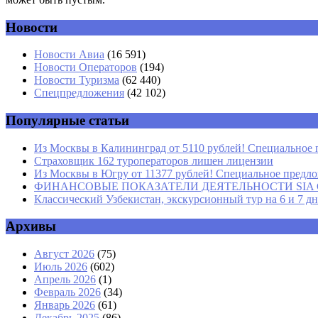
Новости
Комментарий
*
Имя
*
Новости Авиа
(16 591)
Новости Операторов
(194)
Email
*
Новости Туризма
(62 440)
Спецпредложения
(42 102)
Сайт
Популярные статьи
Из Москвы в Калининград от 5110 рублей! Специальное 
Страховщик 162 туроператоров лишен лицензии
Из Москвы в Югру от 11377 рублей! Специальное предлож
ФИНАНСОВЫЕ ПОКАЗАТЕЛИ ДЕЯТЕЛЬНОСТИ SIA GROU
Классический Узбекистан, экскурсионный тур на 6 и 7 д
Архивы
Август 2026
(75)
Июль 2026
(602)
Апрель 2026
(1)
Февраль 2026
(34)
Январь 2026
(61)
Декабрь 2025
(86)