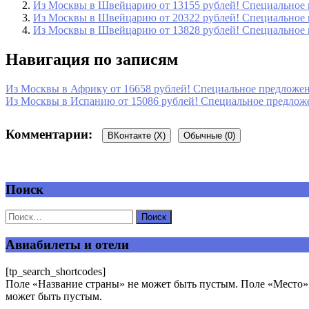
Из Москвы в Швейцарию от 13155 рублей! Специальное п
Из Москвы в Швейцарию от 20322 рублей! Специальное п
Из Москвы в Швейцарию от 13828 рублей! Специальное п
Навигация по записям
Из Москвы в Африку от 16658 рублей! Специальное предложени
Из Москвы в Испанию от 15086 рублей! Специальное предложен
Комментарии:
ВКонтакте (
X
)
Обычные (0)
Поиск
Добавить комментарий
Ваш адрес email не будет опубликован.
Обязательные поля пом
Авиабилеты и отели
[tp_search_shortcodes]
Поле «Название страны» не может быть пустым. Поле «Место» 
может быть пустым.