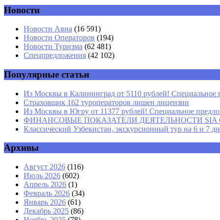
Новости
Комментарий
*
Имя
*
Новости Авиа
(16 591)
Новости Операторов
(194)
Email
*
Новости Туризма
(62 481)
Спецпредложения
(42 102)
Сайт
Популярные статьи
Из Москвы в Калининград от 5110 рублей! Специальное 
Страховщик 162 туроператоров лишен лицензии
Из Москвы в Югру от 11377 рублей! Специальное предлож
ФИНАНСОВЫЕ ПОКАЗАТЕЛИ ДЕЯТЕЛЬНОСТИ SIA GROU
Классический Узбекистан, экскурсионный тур на 6 и 7 д
Архивы
Август 2026
(116)
Июль 2026
(602)
Апрель 2026
(1)
Февраль 2026
(34)
Январь 2026
(61)
Декабрь 2025
(86)
Ноябрь 2025
(78)