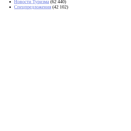
Новости Туризма
(62 440)
Спецпредложения
(42 102)
SkyFru начала летать из Бишкека в
Домодедово трижды в неделю
Турист отсудил у «Аэрофлота»