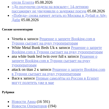
отели Египта
05.08.2026
«До полуночи сидела на вокзале»: 14-летнюю
пассажирку не уведомили о задержке поезда
05.08.2026
«Победа» снова начнет летать из Москвы в Дубай и Абу-
Даби
05.08.2026
Свежие комментарии
Venetta
к записи
Решение о запрете Booking.com в
Турции сыграет на руку туроператорам
White Metal Bunk Beds Uk
к записи
Решение о запрете
Booking.com в Турции сыграет на руку туроператорам
ana white bunk bed twin over full
к записи
Решение о
запрете Booking.com в Турции сыграет на руку
туроператорам
attack on titan 2
к записи
Решение о запрете Booking.com
в Турции сыграет на руку туроператорам
Вася
к записи
Первые самолёты из России в Египет
могут полететь уже в мае
Рубрики
Новости Авиа
(16 591)
Новости Операторов
(194)