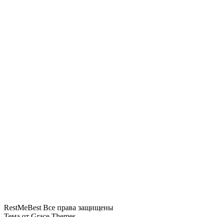
У туристки в Волгограде изъяли 400
долларов за недекларированную
валюту
Росавиация сняла ограничения в
аэропорту Сочи после угрозы БПЛА
RestMeBest Все права защищены
Тема от Grace Themes