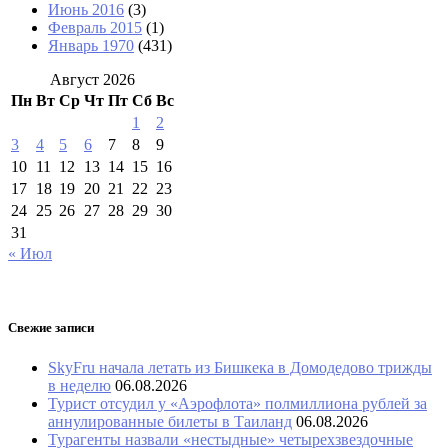
Июнь 2016
(3)
Февраль 2015
(1)
Январь 1970
(431)
Август 2026
Пн
Вт
Ср
Чт
Пт
Сб
Вс
1
2
3
4
5
6
7
8
9
10
11
12
13
14
15
16
17
18
19
20
21
22
23
24
25
26
27
28
29
30
31
« Июл
Свежие записи
SkyFru начала летать из Бишкека в Домодедово трижды
в неделю
06.08.2026
Турист отсудил у «Аэрофлота» полмиллиона рублей за
аннулированные билеты в Таиланд
06.08.2026
Турагенты назвали «нестыдные» четырехзвездочные