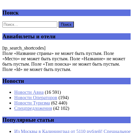
Поиск
Добавить комментарий
Ваш адрес email не будет опубликован.
Обязательные поля
помечены
*
Авиабилеты и отели
Комментарий
*
[tp_search_shortcodes]
Поле «Название страны» не может быть пустым. Поле
«Место» не может быть пустым. Поле «Название» не может
быть пустым. Поле «Тип поиска» не может быть пустым.
Поле «Id» не может быть пустым.
Новости
Имя
*
Новости Авиа
(16 591)
Новости Операторов
(194)
Email
*
Новости Туризма
(62 440)
Спецпредложения
(42 102)
Сайт
Популярные статьи
Из Москвы в Калининград от 5110 рублей! Специальное