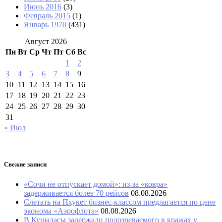
Июнь 2016
(3)
Февраль 2015
(1)
Январь 1970
(431)
Август 2026
Пн
Вт
Ср
Чт
Пт
Сб
Вс
1
2
3
4
5
6
7
8
9
10
11
12
13
14
15
16
17
18
19
20
21
22
23
24
25
26
27
28
29
30
31
« Июл
Свежие записи
«Сочи не отпускает домой»: из-за «ковра»
задерживается более 70 рейсов
08.08.2026
Слетать на Пхукет бизнес-классом предлагается по цене
эконома «Аэрофлота»
08.08.2026
В Кушадасы задержали подозреваемого в кражах у