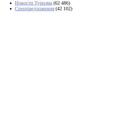
Новости Туризма
(62 486)
Спецпредложения
(42 102)
«Сочи не отпускает домой»: из-за «ковра»
задерживается более 70 рейсов
Слетать на Пхукет бизнес-классом предлагается
по цене эконома «Аэрофлота»
В Кушадасы задержали подозреваемого в
кражах у отдыхающих
Какие речные круизы выбирают россияне в
навигацию-2026
Astoria Grande поменяла Сочи на Анталью на
весь сезон