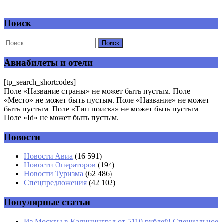
Поиск
Добавить комментарий
Ваш адрес email не будет опубликован.
Обязательные поля
помечены
*
Авиабилеты и отели
Комментарий
*
[tp_search_shortcodes]
Поле «Название страны» не может быть пустым. Поле
«Место» не может быть пустым. Поле «Название» не может
быть пустым. Поле «Тип поиска» не может быть пустым.
Поле «Id» не может быть пустым.
Новости
Имя
*
Новости Авиа
(16 591)
Новости Операторов
(194)
Email
*
Новости Туризма
(62 486)
Спецпредложения
(42 102)
Сайт
Популярные статьи
Из Москвы в Калининград от 5110 рублей! Специальное