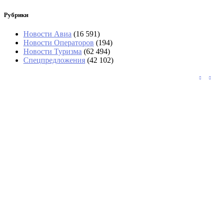
Рубрики
Новости Авиа
(16 591)
Новости Операторов
(194)
Новости Туризма
(62 494)
Спецпредложения
(42 102)
«Угостили только круассаном»: два дня
пассажиры не могли попасть в Сочи
Россияне обеспечили 40% турпотока в
Армению за семь месяцев
На озере Гарда из-за пожара
эвакуировали около 200 туристов и
жителей
«Пробка бесконечная»: туристы