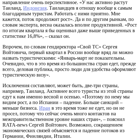
направление очень перспективное. «У нас активно растут
Таиланд,
Индонезия
. Таиландцев я отношу вообще к самым
благодарным туристам. Работать с ними приятно. Мне
кажется, поток продолжит рост». Да и по другим рынкам, по
словам эксперта, весна оказалась вполне продуктивной. «Рост
по итогам квартала я бы оценивал даже выше приведенных в
статистике 16,8%», – сказал он.
Впрочем, по словам гендиректора «Свой ТС» Сергея
Войтовича, первый квартал в России вообще вряд ли можно
назвать туристическими: «Январь-март не показательны.
Очевидно, что в это время из большинства стран едет, прежде
всего, деловая публика, просто люди для удобства оформляют
туристическую визу».
Исключения составляют, может быть, две-три страны,
например, Таиланд. Активнее всего туристы из этой страны
едут к нам именно весной и осенью. «Поэтому по нему мы
видим рост, а по Испании – падение. Больше санкций –
меньше бизнеса.
Иран
в это время тоже не едет, но он не
просел, потому что сейчас очень много контактов на
межправительственном уровне наших стран», – пояснил
RATA-news Сергей Войтович. Возможно, сокращением
экономических связей объясняется и падение потоков из
Германии, Финляндии, Италии.