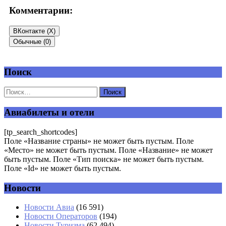
Комментарии:
ВКонтакте (
X
)
Обычные (0)
Поиск
Добавить комментарий
Ваш адрес email не будет опубликован.
Обязательные поля
помечены
*
Авиабилеты и отели
Комментарий
*
[tp_search_shortcodes]
Поле «Название страны» не может быть пустым. Поле
«Место» не может быть пустым. Поле «Название» не может
быть пустым. Поле «Тип поиска» не может быть пустым.
Поле «Id» не может быть пустым.
Новости
Имя
*
Новости Авиа
(16 591)
Новости Операторов
(194)
Email
*
Новости Туризма
(62 494)