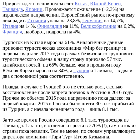
Прирост идет в основном за счет
Китая
,
Южной Кореи
,
Таиланда
,
Японии
. Продолжается оживление (+2,3%) на
израильском направлении. Европейский рынок по-прежнему
лихорадит:
Испания
упала на 23,8%,
Германия
на 14,7%,
Италия
на 14%,
Финляндия
на 11%,
Великобритания
на 6,2%,
Франция
, наоборот, подросла на 4%.
Турпоток из Китая вырос на 61%. Аналогичные данные
приводит туристическая ассоциация «Мир без границ»: в
первом квартале 2017 года в рамках безвизового группового
туристического обмена в нашу страну приехало 57 тыс.
китайских гостей, на 65% больше, чем в прошлом году.
Южная Корея выросла на 34%, а
Турция
и Таиланд – в два и
два с половиной раза соответственно.
Правда, в случае с Турцией это не столько рост, сколько
восстановление после запрета поездок в Россию в 2016 году.
Причем до объемов 2015 года направлению пока далеко: за
первый квартал 2015 в России было почти 30 тыс. прибытий
из Турции, а с начала нынешнего года – лишь 8,1 тыс.
За то же время в Россию совершено 6,1 тыс. турпоездок из
Таиланда. Так что, в отличие от роста в 276% (!), сам поток из
страны пока невелик. Тем не менее, по словам управляющего
директора компании «Тари Тур» Игоря Кузьмина,