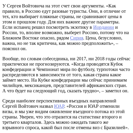
У Сергея Войтовича на этот счет свои аргументы. «Как
правило, в Россию едут разовые туристы. Они, в отличие от
тех, кто выбирает пляжные страны, не сравнивают цены в
этом и прошлом году. Для них важнее другие параметры.
Если испанец решил посмотреть экзотику в
Иордании
и
России, то, вполне возможно, выберет Россию, потому что на
Ближнем Востоке опасно, рядом
Сирия
. Цена, безусловно,
важна, но не так критична, как можно предположить», –
пояснил он.
Вообще, по словам собеседника, ни 2017, ни 2018 годы сейчас
практически не прогнозируются. «Когда проводятся Кубок
конфедерации и Чемпионат мира по футболу, турпотоки часто
распределяются в зависимости от того, какая страна какое
займет место. На Кубке конфедерации мы сейчас принимаем
чилийцев, мексиканцев, представителей африканских стран.
А что будет на следующий год, сказать трудно», – заметил он.
Среди наиболее перспективных въездных направлений
Сергей Войтович назвал
ЮАР
. «Россия и ЮАР отменили
визы, и мы уже видим оживление въездного потока из этой
страны. Уверен, что это отразится на статистике второго и
третьего кварталов. Здесь можно ожидать такого же
взрывного спроса, какой был после отмены виз с Бразилией».