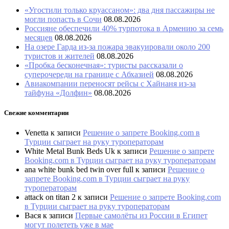
«Угостили только круассаном»: два дня пассажиры не
могли попасть в Сочи
08.08.2026
Россияне обеспечили 40% турпотока в Армению за семь
месяцев
08.08.2026
На озере Гарда из-за пожара эвакуировали около 200
туристов и жителей
08.08.2026
«Пробка бесконечная»: туристы рассказали о
суперочереди на границе с Абхазией
08.08.2026
Авиакомпании переносят рейсы с Хайнаня из-за
тайфуна «Долфин»
08.08.2026
Свежие комментарии
Venetta
к записи
Решение о запрете Booking.com в
Турции сыграет на руку туроператорам
White Metal Bunk Beds Uk
к записи
Решение о запрете
Booking.com в Турции сыграет на руку туроператорам
ana white bunk bed twin over full
к записи
Решение о
запрете Booking.com в Турции сыграет на руку
туроператорам
attack on titan 2
к записи
Решение о запрете Booking.com
в Турции сыграет на руку туроператорам
Вася
к записи
Первые самолёты из России в Египет
могут полететь уже в мае