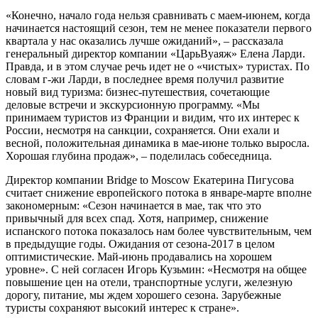
«Конечно, начало года нельзя сравнивать с маем-июнем, когда
начинается настоящий сезон, тем не менее показатели первого
квартала у нас оказались лучше ожиданий», – рассказала
генеральный директор компании «ЦарьВуаяж» Елена Ларди.
Правда, и в этом случае речь идет не о «чистых» туристах. По
словам г-жи Ларди, в последнее время получил развитие
новый вид туризма: бизнес-путешествия, сочетающие
деловые встречи и экскурсионную программу. «Мы
принимаем туристов из Франции и видим, что их интерес к
России, несмотря на санкции, сохраняется. Они ехали и
весной, положительная динамика в мае-июне только выросла.
Хорошая глубина продаж», – поделилась собеседница.
Директор компании Bridge to Moscow Екатерина Пигусова
считает снижение европейского потока в январе-марте вполне
закономерным: «Сезон начинается в мае, так что это
привычный для всех спад. Хотя, например, снижение
испанского потока показалось нам более чувствительным, чем
в предыдущие годы. Ожидания от сезона-2017 в целом
оптимистические. Май-июнь продавались на хорошем
уровне». С ней согласен Игорь Кузьмин: «Несмотря на общее
повышение цен на отели, транспортные услуги, железную
дорогу, питание, мы ждем хорошего сезона. Зарубежные
туристы сохраняют высокий интерес к стране».