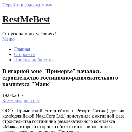
Перейти к содержимому
RestMeBest
Отпуск на моих условиях!
Меню
Главная
О проекте
Поиск авиабилетов
В игорной зоне "Приморье" началось
строительство гостинично-развлекательного
комплекса "Маяк"
19.04.2017
Комментариев нет
ООО «Приморский Энтертейнмент Резортз Сити» («дочка»
камбоджийской NagaCorp Ltd.) приступила к активной фазе
строительства гостинично-развлекательного комплекса
«Маяк», второго игорного объекта интегрированного
развлекательного курорта «Приморье».