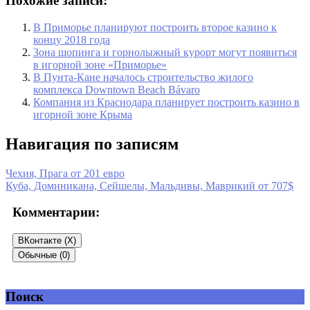
Похожие записи:
В Приморье планируют построить второе казино к
концу 2018 года
Зона шопинга и горнолыжный курорт могут появиться
в игорной зоне «Приморье»
В Пунта-Кане началось строительство жилого
комплекса Downtown Beach Bávaro
Компания из Краснодара планирует построить казино в
игорной зоне Крыма
Навигация по записям
Чехия, Прага от 201 евро
Куба, Доминикана, Сейшелы, Мальдивы, Маврикий от 707$
Комментарии:
ВКонтакте (
X
)
Обычные (0)
Поиск
Добавить комментарий