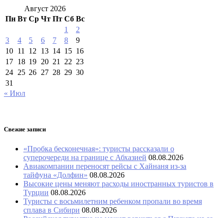
Август 2026
Пн
Вт
Ср
Чт
Пт
Сб
Вс
1
2
3
4
5
6
7
8
9
10
11
12
13
14
15
16
17
18
19
20
21
22
23
24
25
26
27
28
29
30
31
« Июл
Свежие записи
«Пробка бесконечная»: туристы рассказали о
суперочереди на границе с Абхазией
08.08.2026
Авиакомпании переносят рейсы с Хайнаня из-за
тайфуна «Долфин»
08.08.2026
Высокие цены меняют расходы иностранных туристов в
Турции
08.08.2026
Туристы с восьмилетним ребенком пропали во время
сплава в Сибири
08.08.2026