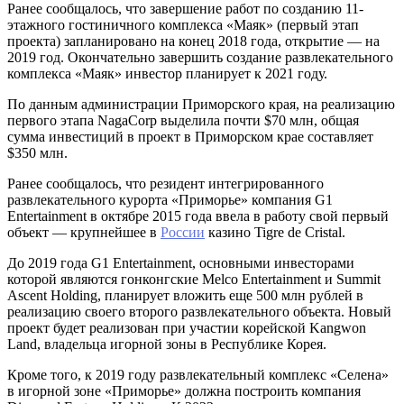
Ранее сообщалось, что завершение работ по созданию 11-
этажного гостиничного комплекса «Маяк» (первый этап
проекта) запланировано на конец 2018 года, открытие — на
2019 год. Окончательно завершить создание развлекательного
комплекса «Маяк» инвестор планирует к 2021 году.
По данным администрации Приморского края, на реализацию
первого этапа NagaCorp выделила почти $70 млн, общая
сумма инвестиций в проект в Приморском крае составляет
$350 млн.
Ранее сообщалось, что резидент интегрированного
развлекательного курорта «Приморье» компания G1
Entertainment в октябре 2015 года ввела в работу свой первый
объект — крупнейшее в
России
казино Tigre de Cristal.
До 2019 года G1 Entertainment, основными инвесторами
которой являются гонконгские Melco Entertainment и Summit
Ascent Holding, планирует вложить еще 500 млн рублей в
реализацию своего второго развлекательного объекта. Новый
проект будет реализован при участии корейской Kangwon
Land, владельца игорной зоны в Республике Корея.
Кроме того, к 2019 году развлекательный комплекс «Селена»
в игорной зоне «Приморье» должна построить компания