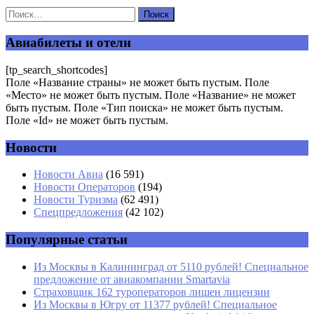
Ваш адрес email не будет опубликован.
Обязательные поля
помечены
*
Авиабилеты и отели
Комментарий
*
[tp_search_shortcodes]
Поле «Название страны» не может быть пустым. Поле
«Место» не может быть пустым. Поле «Название» не может
быть пустым. Поле «Тип поиска» не может быть пустым.
Поле «Id» не может быть пустым.
Новости
Имя
*
Новости Авиа
(16 591)
Новости Операторов
(194)
Email
*
Новости Туризма
(62 491)
Спецпредложения
(42 102)
Сайт
Популярные статьи
Из Москвы в Калининград от 5110 рублей! Специальное
предложение от авиакомпании Smartavia
Страховщик 162 туроператоров лишен лицензии
Из Москвы в Югру от 11377 рублей! Специальное