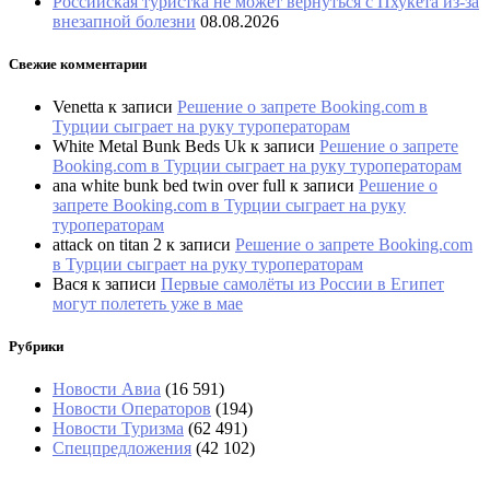
Российская туристка не может вернуться с Пхукета из-за
внезапной болезни
08.08.2026
Свежие комментарии
Venetta
к записи
Решение о запрете Booking.com в
Турции сыграет на руку туроператорам
White Metal Bunk Beds Uk
к записи
Решение о запрете
Booking.com в Турции сыграет на руку туроператорам
ana white bunk bed twin over full
к записи
Решение о
запрете Booking.com в Турции сыграет на руку
туроператорам
attack on titan 2
к записи
Решение о запрете Booking.com
в Турции сыграет на руку туроператорам
Вася
к записи
Первые самолёты из России в Египет
могут полететь уже в мае
Рубрики
Новости Авиа
(16 591)
Новости Операторов
(194)
Новости Туризма
(62 491)
Спецпредложения
(42 102)