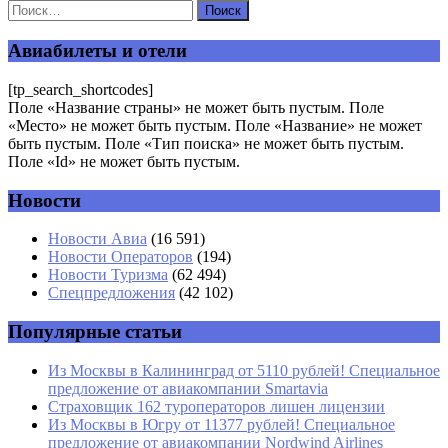
Ваш адрес email не будет опубликован.
Обязательные поля
помечены
*
Авиабилеты и отели
Комментарий
*
[tp_search_shortcodes]
Поле «Название страны» не может быть пустым. Поле
«Место» не может быть пустым. Поле «Название» не может
быть пустым. Поле «Тип поиска» не может быть пустым.
Поле «Id» не может быть пустым.
Новости
Имя
*
Новости Авиа
(16 591)
Новости Операторов
(194)
Email
*
Новости Туризма
(62 494)
Спецпредложения
(42 102)
Сайт
Популярные статьи
Из Москвы в Калининград от 5110 рублей! Специальное
предложение от авиакомпании Smartavia
Страховщик 162 туроператоров лишен лицензии
Из Москвы в Югру от 11377 рублей! Специальное
предложение от авиакомпании Nordwind Airlines