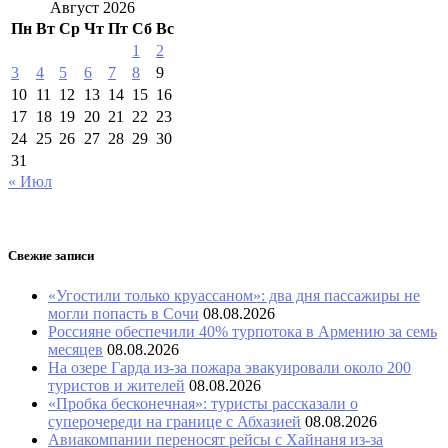
Август 2026
Пн
Вт
Ср
Чт
Пт
Сб
Вс
1
2
3
4
5
6
7
8
9
10
11
12
13
14
15
16
17
18
19
20
21
22
23
24
25
26
27
28
29
30
31
« Июл
Свежие записи
«Угостили только круассаном»: два дня пассажиры не
могли попасть в Сочи
08.08.2026
Россияне обеспечили 40% турпотока в Армению за семь
месяцев
08.08.2026
На озере Гарда из-за пожара эвакуировали около 200
туристов и жителей
08.08.2026
«Пробка бесконечная»: туристы рассказали о
суперочереди на границе с Абхазией
08.08.2026
Авиакомпании переносят рейсы с Хайнаня из-за