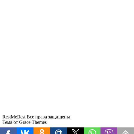
«Сочи не отпускает домой»: из-за
«ковра» задерживается более 70
рейсов
Слетать на Пхукет бизнес-классом
предлагается по цене эконома
«Аэрофлота»
RestMeBest Все права защищены
Тема от Grace Themes