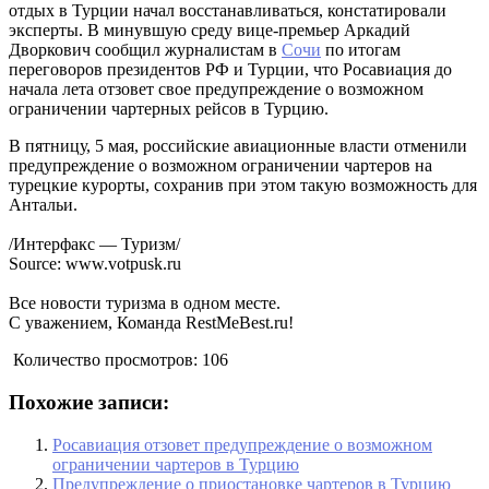
отдых в Турции начал восстанавливаться, констатировали
эксперты. В минувшую среду вице-премьер Аркадий
Дворкович сообщил журналистам в
Сочи
по итогам
переговоров президентов РФ и Турции, что Росавиация до
начала лета отзовет свое предупреждение о возможном
ограничении чартерных рейсов в Турцию.
В пятницу, 5 мая, российские авиационные власти отменили
предупреждение о возможном ограничении чартеров на
турецкие курорты, сохранив при этом такую возможность для
Антальи.
/Интерфакс — Туризм/
Source: www.votpusk.ru
Все новости туризма в одном месте.
С уважением, Команда RestMeBest.ru!
Количество просмотров:
106
Похожие записи:
Росавиация отзовет предупреждение о возможном
ограничении чартеров в Турцию
Предупреждение о приостановке чартеров в Турцию