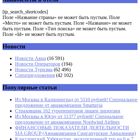
Комментарий
*
[tp_search_shortcodes]
Поле «Название страны» не может быть пустым. Поле
«Место» не может быть пустым. Поле «Название» не может
быть пустым. Поле «Тип поиска» не может быть пустым.
Поле «Id» не может быть пустым.
Новости
Имя
*
Новости Авиа
(16 591)
Новости Операторов
(194)
Email
*
Новости Туризма
(62 496)
Спецпредложения
(42 102)
Сайт
Популярные статьи
Из Москвы в Калининград от 5110 рублей! Специальное
предложение от авиакомпании Smartavia
Страховщик 162 туроператоров лишен лицензии
Из Москвы в Югру от 11377 рублей! Специальное
предложение от авиакомпании Nordwind Airlines
ФИНАНСОВЫЕ ПОКАЗАТЕЛИ ДЕЯТЕЛЬНОСТИ
SIA GROUP (Авиакомпания Сингапурские Авиалинии)
Классический Узбекистан, экскурсионный тур на 6 и 7