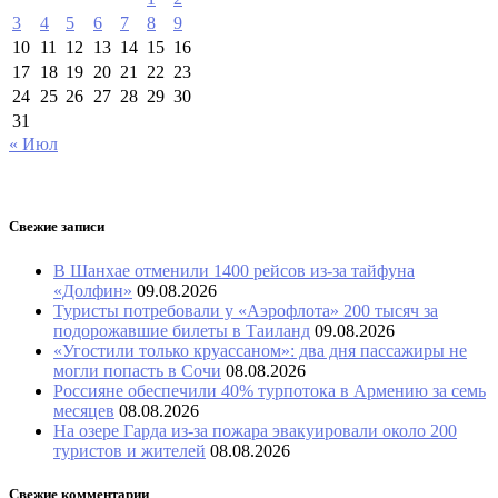
3
4
5
6
7
8
9
10
11
12
13
14
15
16
17
18
19
20
21
22
23
24
25
26
27
28
29
30
31
« Июл
Свежие записи
В Шанхае отменили 1400 рейсов из-за тайфуна
«Долфин»
09.08.2026
Туристы потребовали у «Аэрофлота» 200 тысяч за
подорожавшие билеты в Таиланд
09.08.2026
«Угостили только круассаном»: два дня пассажиры не
могли попасть в Сочи
08.08.2026
Россияне обеспечили 40% турпотока в Армению за семь
месяцев
08.08.2026
На озере Гарда из-за пожара эвакуировали около 200
туристов и жителей
08.08.2026
Свежие комментарии