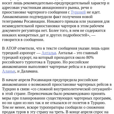
носит лишь рекомендательно-предупредительный характер и
адресован участникам авиационного рынка, речи о
приостановке чартерного сообщения с
Турцией
не идет.
Авиакомпании подтвердили факт получения новой
телеграммы Росавиации. Никакого приказа или указания для
незамедлительной приостановки чартеров в этом рабочем
документе регулятора нет. Более того, в нем не содержится
никаких конкретных дат и других подробностей», —
говорится в сообщении.
В АТОР отметили, что в тексте сообщения указан лишь один
турецкий аэропорт —
Анталья
. Анталья – это главный
турецкий курорт, на который приходится около 80%
российского турпотока в Турцию. Но российские
авиакомпании выполняют чартерные рейсы и в аэропорты
Аланьи
, и Даламана.
В начале апреля Росавиация предупредила российские
авиакомпании о возможной приостановке чартерных рейсов в
Турцию в связи «со сложной внутриполитической ситуацией»
в этой стране. Перевозчикам было рекомендовано принять
меры при планировании существующих чартерных программ,
но ни один из них так и не отказался от полетов в Турцию.
Тем не менее, вскоре туроператоры сообщили о снижении
продаж туров в эту страну на треть. В конце апреля спрос на