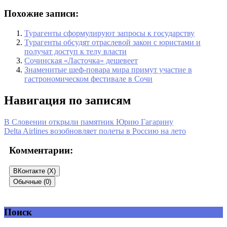
Похожие записи:
Турагенты сформулируют запросы к государству
Турагенты обсудят отраслевой закон с юристами и
получат доступ к телу власти
Сочинская «Ласточка» дешевеет
Знаменитые шеф-повара мира примут участие в
гастрономическом фестивале в Сочи
Навигация по записям
В Словении открыли памятник Юрию Гагарину
Delta Airlines возобновляет полеты в Россию на лето
Комментарии:
ВКонтакте (
X
)
Обычные (0)
Поиск
Добавить комментарий