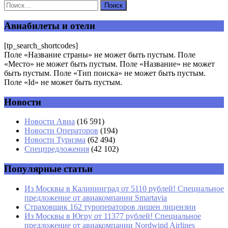
Ваш адрес email не будет опубликован.
Обязательные поля
помечены
*
Авиабилеты и отели
Комментарий
*
[tp_search_shortcodes]
Поле «Название страны» не может быть пустым. Поле
«Место» не может быть пустым. Поле «Название» не может
быть пустым. Поле «Тип поиска» не может быть пустым.
Поле «Id» не может быть пустым.
Новости
Имя
*
Новости Авиа
(16 591)
Новости Операторов
(194)
Email
*
Новости Туризма
(62 494)
Спецпредложения
(42 102)
Сайт
Популярные статьи
Из Москвы в Калининград от 5110 рублей! Специальное
предложение от авиакомпании Smartavia
Страховщик 162 туроператоров лишен лицензии
Из Москвы в Югру от 11377 рублей! Специальное
предложение от авиакомпании Nordwind Airlines