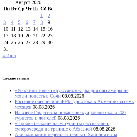
Август 2026
Пн
Вт
Ср
Чт
Пт
Сб
Вс
1
2
3
4
5
6
7
8
9
10
11
12
13
14
15
16
17
18
19
20
21
22
23
24
25
26
27
28
29
30
31
« Июл
Свежие записи
«Угостили только круассаном»: два дня пассажиры не
могли попасть в Сочи
08.08.2026
Россияне обеспечили 40% турпотока в Армению за семь
месяцев
08.08.2026
На озере Гарда из-за пожара эвакуировали около 200
туристов и жителей
08.08.2026
«Пробка бесконечная»: туристы рассказали о
суперочереди на границе с Абхазией
08.08.2026
Авиакомпании переносят рейсы с Хайнаня из-за