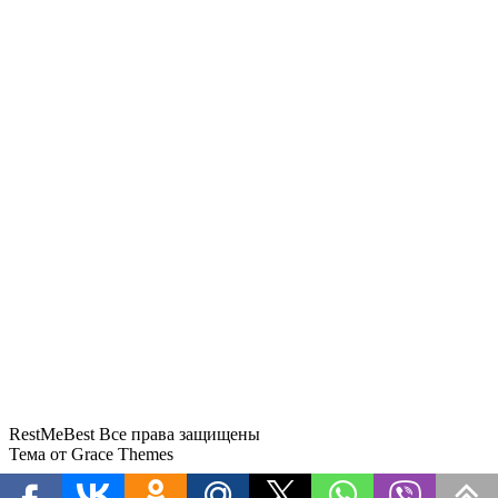
«Сочи не отпускает домой»: из-за
«ковра» задерживается более 70
рейсов
Слетать на Пхукет бизнес-классом
предлагается по цене эконома
«Аэрофлота»
RestMeBest Все права защищены
Тема от Grace Themes