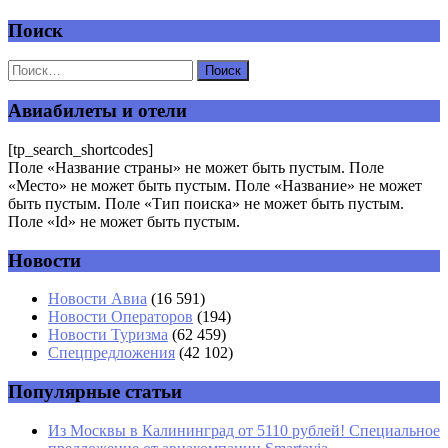
Поиск
Добавить комментарий
Ваш адрес email не будет опубликован.
Обязательные поля
помечены
*
Авиабилеты и отели
Комментарий
*
[tp_search_shortcodes]
Поле «Название страны» не может быть пустым. Поле
«Место» не может быть пустым. Поле «Название» не может
быть пустым. Поле «Тип поиска» не может быть пустым.
Поле «Id» не может быть пустым.
Новости
Имя
*
Новости Авиа
(16 591)
Новости Операторов
(194)
Email
*
Новости Туризма
(62 459)
Спецпредложения
(42 102)
Сайт
Популярные статьи
Из Москвы в Калининград от 5110 рублей! Специальное