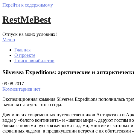
Перейти к содержимому
RestMeBest
Отпуск на моих условиях!
Меню
Главная
О проекте
Поиск авиабилетов
Silversea Expeditions: арктические и антарктичес
09.08.2017
Комментариев нет
Экспедиционная команда Silversea Expeditions пополнилась т
начиная с августа этого года.
Для многих современных путешественников Антарктика и Аркти
воды у «белого континента» и «шапки мира», даруют гостям 
ближе с новыми русскоязычными гидами, многие из которых им
скованных льдами, в предвкушении встречи с их обитателями 