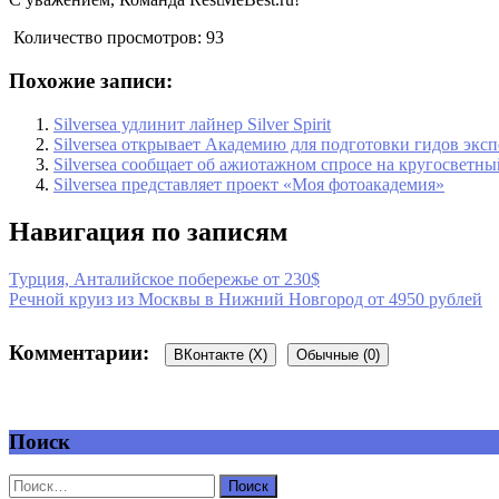
Количество просмотров:
93
Похожие записи:
Silversea удлинит лайнер Silver Spirit
Silversea открывает Академию для подготовки гидов эк
Silversea сообщает об ажиотажном спросе на кругосветны
Silversea представляет проект «Моя фотоакадемия»
Навигация по записям
Турция, Анталийское побережье от 230$
Речной круиз из Москвы в Нижний Новгород от 4950 рублей
Комментарии:
ВКонтакте (
X
)
Обычные (0)
Поиск
Добавить комментарий
Ваш адрес email не будет опубликован.
Обязательные поля пом