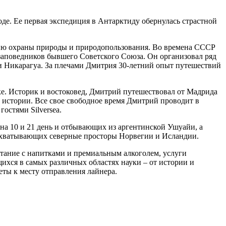
роде. Ее первая экспедиция в Антарктиду обернулась страстной
ию охраны природы и природопользования. Во времена СССР
 заповедников бывшего Советского Союза. Он организовал ряд
и Никарагуа. За плечами Дмитрия 30-летний опыт путешествий
е. Историк и востоковед, Дмитрий путешествовал от Мадрида
й истории. Все свое свободное время Дмитрий проводит в
остями Silversea.
 на 10 и 21 день и отбывающих из аргентинской Ушуайи, а
и охватывающих северные просторы Норвегии и Исландии.
питание с напитками и премиальным алкоголем, услуги
ихся в самых различных областях науки – от истории и
еты к месту отправления лайнера.