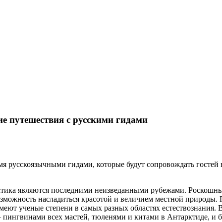
кие путешествия с русскими гидами
ремя русскоязычными гидами, которые будут сопровождать госте
ка являются последними неизведанными рубежами. Роскошные ла
возможность насладиться красотой и величием местной природы
еют ученые степени в самых разных областях естествознания. 
– пингвинами всех мастей, тюленями и китами в Антарктиде, и