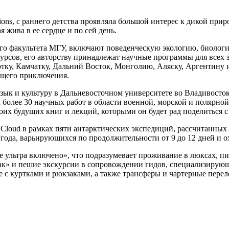
ions, с раннего детства проявляла большой интерес к дикой при
 жива в ее сердце и по сей день.
го факультета МГУ, включают поведенческую экологию, биолог
урсов, его авторству принадлежат научные программы для всех
тку, Камчатку, Дальний Восток, Монголию, Аляску, Аргентину 
ующего приключения.
ык и культуру в Дальневосточном университете во Владивосток
м более 30 научных работ в области военной, морской и полярно
их будущих книг и лекций, которыми он будет рад поделиться с г
r Cloud в рамках пяти антарктических экспедиций, рассчитанных
8 года, варьирующихся по продолжительности от 9 до 12 дней 
все ультра включено», что подразумевает проживание в люксах, 
ак» и пешие экскурсии в сопровождении гидов, специализирующ
 с куртками и рюкзаками, а также трансферы и чартерные перел