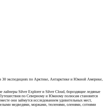
й в 30 экспедициях по Арктике, Антарктике и Южной Америке,
йнеры Silver Explorer и Silver Cloud, бороздящие ледяные
. Путешествия по Северному и Южному полюсам становятся
Вместе они займутся исследованием удивительных мест,
 белыми медведями, моржами, тюленями, оленями, сотнями