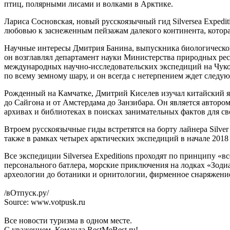
птиц, полярными лисами и волками в Арктике.
Лариса Сосновская, новый русскоязычный гид Silversea Expedit
любовью к заснеженным пейзажам далекого континента, которая
Научные интересы Дмитрия Банина, выпускника биологическо
он возглавлял департамент науки Министерства природных рес
международных научно-исследовательских экспедиций на Чуко
по всему земному шару, и он всегда с нетерпением ждет след
Рожденный на Камчатке, Дмитрий Киселев изучал китайский яз
до Сайгона и от Амстердама до Занзибара. Он является авторо
архивах и библиотеках в поисках занимательных фактов для сво
Втроем русскоязычные гиды встретятся на борту лайнера Silve
также в рамках четырех арктических экспедиций в начале 201
Все экспедиции Silversea Expeditions проходят по принципу «
персонального батлера, морские приключения на лодках «Зоди
археологии до ботаники и орнитологии, фирменное снаряжение
/вОтпуск.ру/
Source: www.votpusk.ru
Все новости туризма в одном месте.
С уважением, Команда RestMeBest.ru!