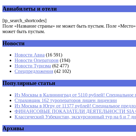
Авиабилеты и отели
[tp_search_shortcodes]
Поле «Название страны» не может быть пустым. Поле «Место» 
может быть пустым.
Новости
Комментарий
*
Имя
*
Новости Авиа
(16 591)
Новости Операторов
(194)
Email
*
Новости Туризма
(62 477)
Спецпредложения
(42 102)
Сайт
Популярные статьи
Из Москвы в Калининград от 5110 рублей! Специальное 
Страховщик 162 туроператоров лишен лицензии
Из Москвы в Югру от 11377 рублей! Специальное предлож
ФИНАНСОВЫЕ ПОКАЗАТЕЛИ ДЕЯТЕЛЬНОСТИ SIA GROU
Классический Узбекистан, экскурсионный тур на 6 и 7 д
Архивы