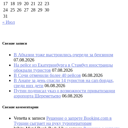
17
18
19
20
21
22
23
24
25
26
27
28
29
30
31
« Июл
Свежие записи
В Абхазии тоже выстроились очереди за бензином
07.08.2026
На рейсе из Екатеринбурга в Стамбул иностранцы
обокрали туристов
07.08.2026
В Сочи отменили более 40 рейсов
06.08.2026
В Анапе за день спасли 14 туристов на сап-бордах,
среди них дети
06.08.2026
Путин подписал указ о возможности приватизации
аэропорта Шереметьево
06.08.2026
Свежие комментарии
Venetta
к записи
Решение о запрете Booking.com в
Турции сыграет на руку туроператорам