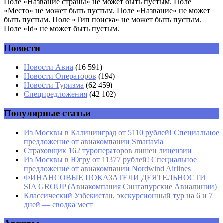
Поле «Название страны» не может быть пустым. Поле
«Место» не может быть пустым. Поле «Название» не может
быть пустым. Поле «Тип поиска» не может быть пустым.
Поле «Id» не может быть пустым.
Новости
Имя
*
Новости Авиа
(16 591)
Новости Операторов
(194)
Email
*
Новости Туризма
(62 459)
Спецпредложения
(42 102)
Сайт
Популярные статьи
Из Москвы в Калининград от 5110 рублей! Специальное
предложение от авиакомпании Smartavia
Страховщик 162 туроператоров лишен лицензии
Из Москвы в Югру от 11377 рублей! Специальное
предложение от авиакомпании Nordwind Airlines
ФИНАНСОВЫЕ ПОКАЗАТЕЛИ ДЕЯТЕЛЬНОСТИ
SIA GROUP (Авиакомпания Сингапурские Авиалинии)
Классический Узбекистан, экскурсионный тур на 6 и 7
дней — сводка мест