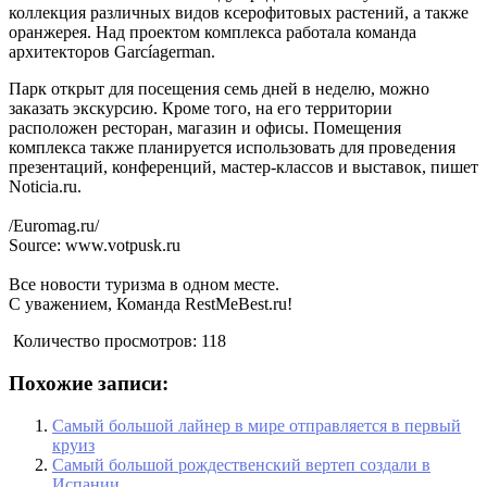
коллекция различных видов ксерофитовых растений, а также
оранжерея. Над проектом комплекса работала команда
архитекторов Garcíagerman.
Парк открыт для посещения семь дней в неделю, можно
заказать экскурсию. Кроме того, на его территории
расположен ресторан, магазин и офисы. Помещения
комплекса также планируется использовать для проведения
презентаций, конференций, мастер-классов и выставок, пишет
Noticia.ru.
/Euromag.ru/
Source: www.votpusk.ru
Все новости туризма в одном месте.
С уважением, Команда RestMeBest.ru!
Количество просмотров:
118
Похожие записи:
Самый большой лайнер в мире отправляется в первый
круиз
Самый большой рождественский вертеп создали в
Испании