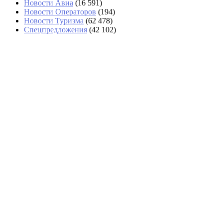
Новости Авиа
(16 591)
Новости Операторов
(194)
Новости Туризма
(62 478)
Спецпредложения
(42 102)
«Аэрофлот» возвращается в Абу-Даби с
тарифами почти вдвое выше, чем у Etihad
СМИ: США будут разворачивать на границе
подозрительных туристов
Во Вьетнаме троих туристов унесло в море во
время купания
Загрузка отелей Турции в июне снизилась до
52,23%
Безэкипажный катер пытался атаковать пляж в