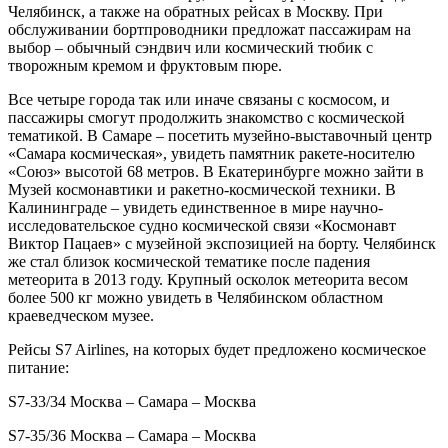
Челябинск, а также на обратных рейсах в Москву. При
обслуживании бортпроводники предложат пассажирам на
выбор – обычный сэндвич или космический тюбик с
творожным кремом и фруктовым пюре.
Все четыре города так или иначе связаны с космосом, и
пассажиры смогут продолжить знакомство с космической
тематикой. В Самаре – посетить музейно-выставочный центр
«Самара космическая», увидеть памятник ракете-носителю
«Союз» высотой 68 метров. В Екатеринбурге можно зайти в
Музей космонавтики и ракетно-космической техники. В
Калининграде – увидеть единственное в мире научно-
исследовательское судно космической связи «Космонавт
Виктор Пацаев» с музейной экспозицией на борту. Челябинск
же стал близок космической тематике после падения
метеорита в 2013 году. Крупный осколок метеорита весом
более 500 кг можно увидеть в Челябинском областном
краеведческом музее.
Рейсы S7 Airlines, на которых будет предложено космическое
питание:
S7-33/34 Москва – Самара – Москва
S7-35/36 Москва – Самара – Москва