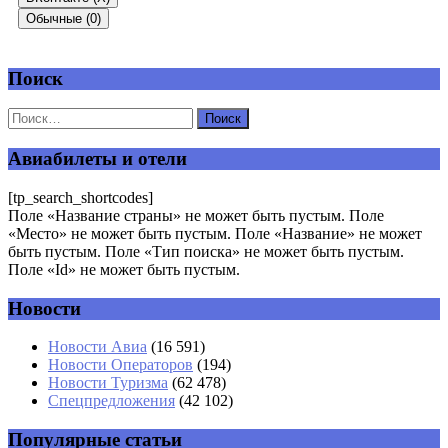
Обычные (0)
Поиск
Добавить комментарий
Ваш адрес email не будет опубликован.
Обязательные поля
помечены
*
Авиабилеты и отели
Комментарий
*
[tp_search_shortcodes]
Поле «Название страны» не может быть пустым. Поле
«Место» не может быть пустым. Поле «Название» не может
быть пустым. Поле «Тип поиска» не может быть пустым.
Поле «Id» не может быть пустым.
Новости
Имя
*
Новости Авиа
(16 591)
Новости Операторов
(194)
Email
*
Новости Туризма
(62 478)
Спецпредложения
(42 102)
Сайт
Популярные статьи