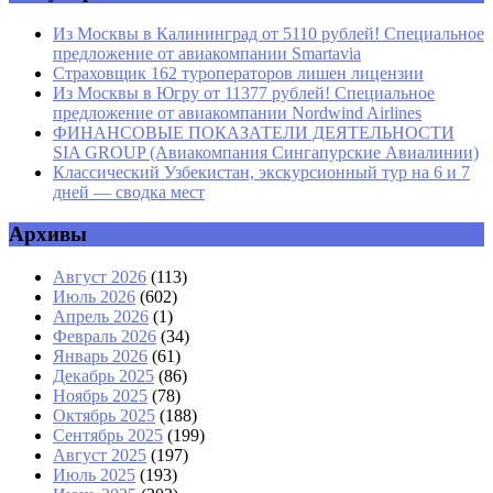
Из Москвы в Калининград от 5110 рублей! Специальное
предложение от авиакомпании Smartavia
Страховщик 162 туроператоров лишен лицензии
Из Москвы в Югру от 11377 рублей! Специальное
предложение от авиакомпании Nordwind Airlines
ФИНАНСОВЫЕ ПОКАЗАТЕЛИ ДЕЯТЕЛЬНОСТИ
SIA GROUP (Авиакомпания Сингапурские Авиалинии)
Классический Узбекистан, экскурсионный тур на 6 и 7
дней — сводка мест
Архивы
Август 2026
(113)
Июль 2026
(602)
Апрель 2026
(1)
Февраль 2026
(34)
Январь 2026
(61)
Декабрь 2025
(86)
Ноябрь 2025
(78)
Октябрь 2025
(188)
Сентябрь 2025
(199)
Август 2025
(197)
Июль 2025
(193)