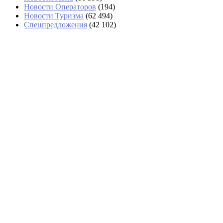
Новости Операторов
(194)
Новости Туризма
(62 494)
Спецпредложения
(42 102)
«Угостили только круассаном»: два дня
пассажиры не могли попасть в Сочи
Россияне обеспечили 40% турпотока в Армению
за семь месяцев
На озере Гарда из-за пожара эвакуировали
около 200 туристов и жителей
«Пробка бесконечная»: туристы рассказали о
суперочереди на границе с Абхазией
Авиакомпании переносят рейсы с Хайнаня из-за