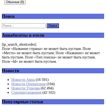
Обычные (0)
Поиск
Добавить комментарий
Ваш адрес email не будет опубликован.
Обязательные поля
помечены
*
Авиабилеты и отели
Комментарий
*
[tp_search_shortcodes]
Поле «Название страны» не может быть пустым. Поле
«Место» не может быть пустым. Поле «Название» не может
быть пустым. Поле «Тип поиска» не может быть пустым.
Поле «Id» не может быть пустым.
Новости
Имя
*
Новости Авиа
(16 591)
Новости Операторов
(194)
Email
*
Новости Туризма
(62 494)
Спецпредложения
(42 102)
Сайт
Популярные статьи