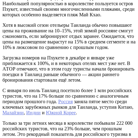
Наибольшей популярностью в королевстве пользуется остров
Пхукет, известный своими многочисленными пляжами, среди
которых особенно выделяется пляж Май Кхао.
Хотя в высокий сезон отельеры Таиланда обычно повышают
цены на проживание на 10–15%, этой зимой россияне смогут
сэкономить, если забронируют отдых заранее. Ожидается, что
цены на размещение вырастут на 15% в среднем сегменте и на
10% в люксовом по сравнению с прошлым годом.
Загрузка номеров на Пхукете в декабре и январе уже
приближается к 100%, и в некоторых отелях мест уже нет. В
АТОР отмечают, что в этом году туристы начали бронировать
поездки в Таиланд раньше обычного — акции раннего
бронирования стартовали ещё летом.
С января по июль Таиланд посетило более 1 млн российских
туристов, что на 17% больше по сравнению с аналогичным
периодом прошлого года.
Россия
заняла пятое место среди
ключевых зарубежных рынков для Таиланда, уступив Китаю,
Малайзии
,
Индии
и
Южной Корее
.
Только за три летних месяца в королевстве побывали 222 000
российских туристов, что на 23% больше, чем прошлым
летом. Это рекордный показатель для российского туризма в