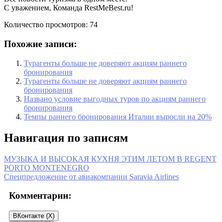
С уважением, Команда RestMeBest.ru!
Количество просмотров:
74
Похожие записи:
Турагенты больше не доверяют акциям раннего
бронирования
Турагенты больше не доверяют акциям раннего
бронирования
Названо условие выгодных туров по акциям раннего
бронирования
Темпы раннего бронирования Италии выросли на 20%
Навигация по записям
МУЗЫКА И ВЫСОКАЯ КУХНЯ ЭТИМ ЛЕТОМ В REGENT
PORTO MONTENEGRO
Спецпредложение от авиакомпании Saravia Airlines
Комментарии:
ВКонтакте (
X
)