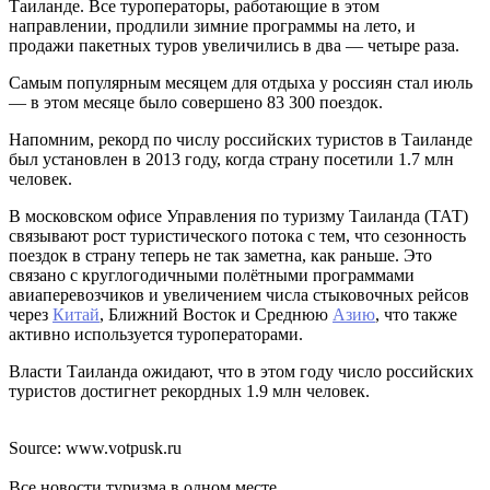
Таиланде. Все туроператоры, работающие в этом
направлении, продлили зимние программы на лето, и
продажи пакетных туров увеличились в два — четыре раза.
Самым популярным месяцем для отдыха у россиян стал июль
— в этом месяце было совершено 83 300 поездок.
Напомним, рекорд по числу российских туристов в Таиланде
был установлен в 2013 году, когда страну посетили 1.7 млн
человек.
В московском офисе Управления по туризму Таиланда (ТАТ)
связывают рост туристического потока с тем, что сезонность
поездок в страну теперь не так заметна, как раньше. Это
связано с круглогодичными полётными программами
авиаперевозчиков и увеличением числа стыковочных рейсов
через
Китай
, Ближний Восток и Среднюю
Азию
, что также
активно используется туроператорами.
Власти Таиланда ожидают, что в этом году число российских
туристов достигнет рекордных 1.9 млн человек.
Source: www.votpusk.ru
Все новости туризма в одном месте.