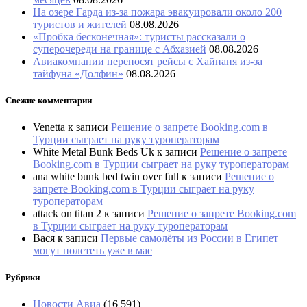
На озере Гарда из-за пожара эвакуировали около 200
туристов и жителей
08.08.2026
«Пробка бесконечная»: туристы рассказали о
суперочереди на границе с Абхазией
08.08.2026
Авиакомпании переносят рейсы с Хайнаня из-за
тайфуна «Долфин»
08.08.2026
Свежие комментарии
Venetta
к записи
Решение о запрете Booking.com в
Турции сыграет на руку туроператорам
White Metal Bunk Beds Uk
к записи
Решение о запрете
Booking.com в Турции сыграет на руку туроператорам
ana white bunk bed twin over full
к записи
Решение о
запрете Booking.com в Турции сыграет на руку
туроператорам
attack on titan 2
к записи
Решение о запрете Booking.com
в Турции сыграет на руку туроператорам
Вася
к записи
Первые самолёты из России в Египет
могут полететь уже в мае
Рубрики
Новости Авиа
(16 591)