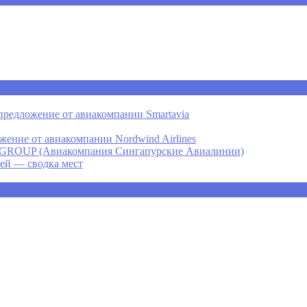
предложение от авиакомпании Smartavia
ение от авиакомпании Nordwind Airlines
P (Авиакомпания Сингапурские Авиалинии)
ней — сводка мест