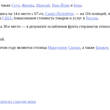
и также
Сеул
,
Женева
,
Шанхай
,
Нью-Йорк
и
Берн
.
ись на 14-е место с 67-го,
Санкт-Петербург
— на 116 позиций, п
ра
США
, повысившим стоимость товаров и услуг в
России
.
а 30-е место — в результате ослабления фунта стерлингов отно
ий.
этом году являются столица
Македонии
Скопье
, а также
Бишкек
дорогих городов мира