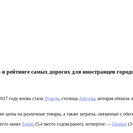
 в рейтинге самых дорогих для иностранцев город
017 году вновь стала
Луанда
, столица
Анголы
, которая обошла
 цены на различные товары, а также затраты, связанные с обесп
есто занял
Токио
(5-е место годом ранее), четвертое —
Цюрих
(3