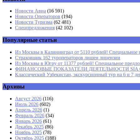
Имя
*
Новости Авиа
(16 591)
Новости Операторов
(194)
Email
*
Новости Туризма
(62 481)
Спецпредложения
(42 102)
Сайт
Популярные статьи
Из Москвы в Калининград от 5110 рублей! Специальное 
Страховщик 162 туроператоров лишен лицензии
Из Москвы в Югру от 11377 рублей! Специальное предлож
ФИНАНСОВЫЕ ПОКАЗАТЕЛИ ДЕЯТЕЛЬНОСТИ SIA GROU
Классический Узбекистан, экскурсионный тур на 6 и 7 д
Архивы
Август 2026
(116)
Июль 2026
(602)
Апрель 2026
(1)
Февраль 2026
(34)
Январь 2026
(61)
Декабрь 2025
(86)
Ноябрь 2025
(78)
Октябрь 2025
(188)