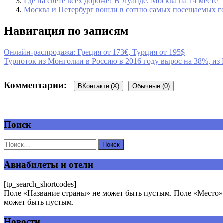
Где на свете всех дороже? В Луанде. Москва на 14 месте
Москва и Петербург вошли в сотню самых посещаемых г
Навигация по записям
Онлайн-распродажа: Греция от 173€, Турция от 195$
Турпоток из Монголии в Россию в 2016 году вырос на 38%, и
Комментарии:
ВКонтакте (
X
)
Обычные (0)
Поиск
Добавить комментарий
Ваш адрес email не будет опубликован.
Обязательные поля пом
Авиабилеты и отели
[tp_search_shortcodes]
Поле «Название страны» не может быть пустым. Поле «Место» 
может быть пустым.
Новости
Комментарий
*