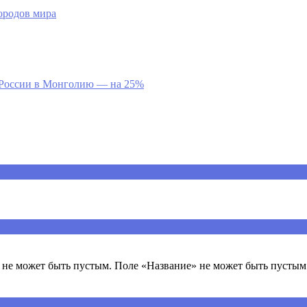
ородов мира
з России в Монголию — на 25%
ечены
*
не может быть пустым. Поле «Название» не может быть пустым.