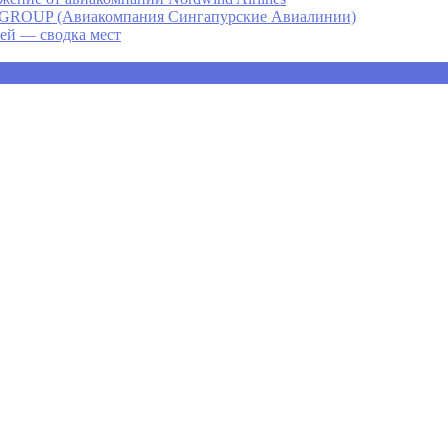
P (Авиакомпания Сингапурские Авиалинии)
ней — сводка мест