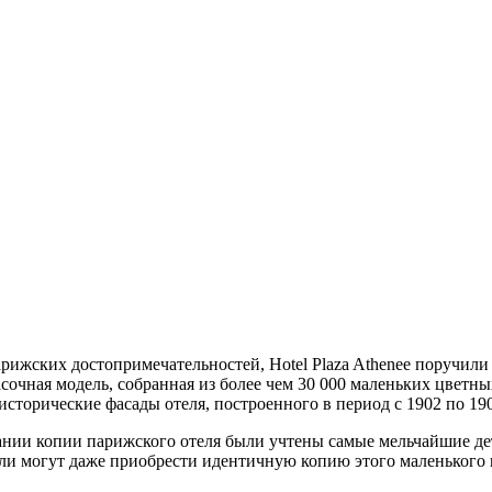
жских достопримечательностей, Hotel Plaza Athenee поручили а
асочная модель, собранная из более чем 30 000 маленьких цвет
сторические фасады отеля, построенного в период с 1902 по 1909
ании копии парижского отеля были учтены самые мельчайшие д
нители могут даже приобрести идентичную копию этого маленьког