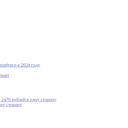
тербурге к 2024 году
урорт
 2470 рублей в одну сторону
дну сторону