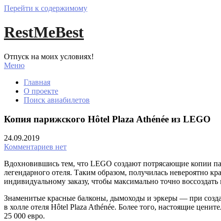
Перейти к содержимому
RestMeBest
Отпуск на моих условиях!
Меню
Главная
О проекте
Поиск авиабилетов
Копия парижского Hôtel Plaza Athénée из LEGO
24.09.2019
Комментариев нет
Вдохновившись тем, что LEGO создают потрясающие копии пари
легендарного отеля. Таким образом, получилась невероятно кр
индивидуальному заказу, чтобы максимально точно воссоздать и
Знаменитые красные балконы, дымоходы и эркеры — при созд
в холле отеля Hôtel Plaza Athénée. Более того, настоящие це
25 000 евро.