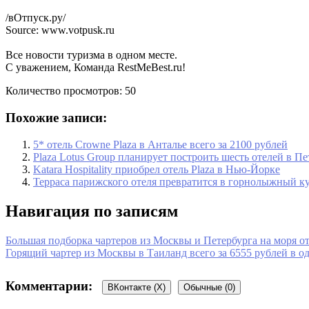
/вОтпуск.ру/
Source: www.votpusk.ru
Все новости туризма в одном месте.
С уважением, Команда RestMeBest.ru!
Количество просмотров:
50
Похожие записи:
5* отель Crowne Plaza в Анталье всего за 2100 рублей
Plaza Lotus Group планирует построить шесть отелей в Пе
Katara Hospitality приобрел отель Plaza в Нью-Йорке
Терраса парижского отеля превратится в горнолыжный к
Навигация по записям
Большая подборка чартеров из Москвы и Петербурга на моря от
Горящий чартер из Москвы в Таиланд всего за 6555 рублей в о
Комментарии:
ВКонтакте (
X
)
Обычные (0)