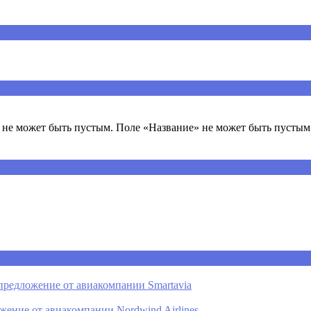
ечены
*
не может быть пустым. Поле «Название» не может быть пустым.
предложение от авиакомпании Smartavia
ение от авиакомпании Nordwind Airlines