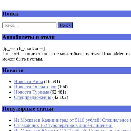
Поиск
Добавить комментарий
Ваш адрес email не будет опубликован.
Обязательные поля пом
Авиабилеты и отели
[tp_search_shortcodes]
Поле «Название страны» не может быть пустым. Поле «Место» 
может быть пустым.
Новости
Комментарий
*
Имя
*
Новости Авиа
(16 591)
Новости Операторов
(194)
Email
*
Новости Туризма
(62 481)
Спецпредложения
(42 102)
Сайт
Популярные статьи
Из Москвы в Калининград от 5110 рублей! Специальное 
Страховщик 162 туроператоров лишен лицензии
Из Москвы в Югру от 11377 рублей! Специальное предлож