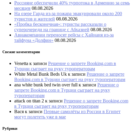
Россияне обеспечили 40% турпотока в Армению за семь
месяцев
08.08.2026
На озере Гарда из-за пожара эвакуировали около 200
туристов и жителей
08.08.2026
«Пробка бесконечная»: туристы рассказали о
суперочереди на границе с Абхазией
08.08.2026
Авиакомпании переносят рейсы с Хайнаня из-за
тайфуна «Долфин»
08.08.2026
Свежие комментарии
Venetta
к записи
Решение о запрете Booking.com в
Турции сыграет на руку туроператорам
White Metal Bunk Beds Uk
к записи
Решение о запрете
Booking.com в Турции сыграет на руку туроператорам
ana white bunk bed twin over full
к записи
Решение о
запрете Booking.com в Турции сыграет на руку
туроператорам
attack on titan 2
к записи
Решение о запрете Booking.com
в Турции сыграет на руку туроператорам
Вася
к записи
Первые самолёты из России в Египет
могут полететь уже в мае
Рубрики