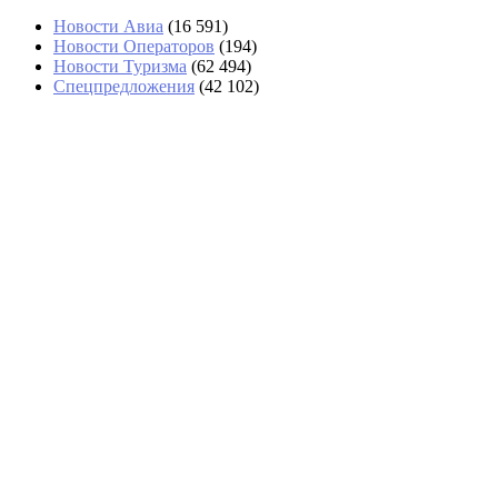
Новости Авиа
(16 591)
Новости Операторов
(194)
Новости Туризма
(62 494)
Спецпредложения
(42 102)
«Угостили только круассаном»: два
дня пассажиры не могли попасть в
Сочи