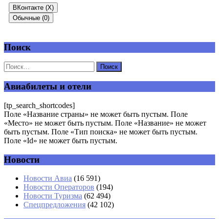
ВКонтакте (
X
)
Обычные (0)
Поиск
Добавить комментарий
Ваш адрес email не будет опубликован.
Обязательные поля
помечены
*
Авиабилеты и отели
Комментарий
*
[tp_search_shortcodes]
Поле «Название страны» не может быть пустым. Поле
«Место» не может быть пустым. Поле «Название» не может
быть пустым. Поле «Тип поиска» не может быть пустым.
Поле «Id» не может быть пустым.
Новости
Имя
*
Новости Авиа
(16 591)
Новости Операторов
(194)
Email
*
Новости Туризма
(62 494)
Спецпредложения
(42 102)
Сайт