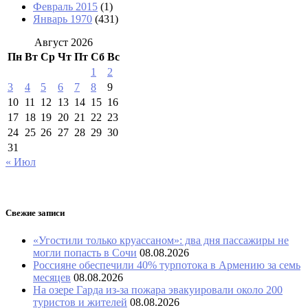
Февраль 2015
(1)
Январь 1970
(431)
Август 2026
Пн
Вт
Ср
Чт
Пт
Сб
Вс
1
2
3
4
5
6
7
8
9
10
11
12
13
14
15
16
17
18
19
20
21
22
23
24
25
26
27
28
29
30
31
« Июл
Свежие записи
«Угостили только круассаном»: два дня пассажиры не
могли попасть в Сочи
08.08.2026
Россияне обеспечили 40% турпотока в Армению за семь
месяцев
08.08.2026
На озере Гарда из-за пожара эвакуировали около 200
туристов и жителей
08.08.2026