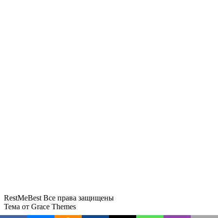
Высокие цены меняют расходы иностранных
туристов в Турции
Туристы с восьмилетним ребенком пропали во
время сплава в Сибири
Российская туристка не может вернуться с
Пхукета из-за внезапной болезни
«Сочи не отпускает домой»: из-за «ковра»
задерживается более 70 рейсов
Слетать на Пхукет бизнес-классом предлагается
по цене эконома «Аэрофлота»
RestMeBest Все права защищены
Тема от Grace Themes