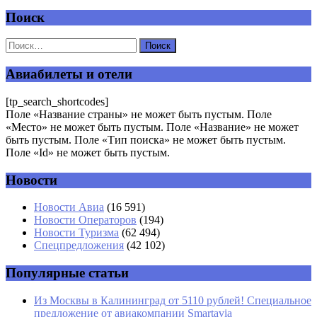
Поиск
Добавить комментарий
Ваш адрес email не будет опубликован.
Обязательные поля
помечены
*
Авиабилеты и отели
Комментарий
*
[tp_search_shortcodes]
Поле «Название страны» не может быть пустым. Поле
«Место» не может быть пустым. Поле «Название» не может
быть пустым. Поле «Тип поиска» не может быть пустым.
Поле «Id» не может быть пустым.
Новости
Имя
*
Новости Авиа
(16 591)
Новости Операторов
(194)
Email
*
Новости Туризма
(62 494)
Спецпредложения
(42 102)
Сайт
Популярные статьи
Из Москвы в Калининград от 5110 рублей! Специальное
предложение от авиакомпании Smartavia