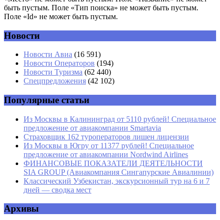
быть пустым. Поле «Тип поиска» не может быть пустым.
Поле «Id» не может быть пустым.
Новости
Имя
*
Новости Авиа
(16 591)
Новости Операторов
(194)
Email
*
Новости Туризма
(62 440)
Спецпредложения
(42 102)
Сайт
Популярные статьи
Из Москвы в Калининград от 5110 рублей! Специальное
предложение от авиакомпании Smartavia
Страховщик 162 туроператоров лишен лицензии
Из Москвы в Югру от 11377 рублей! Специальное
предложение от авиакомпании Nordwind Airlines
ФИНАНСОВЫЕ ПОКАЗАТЕЛИ ДЕЯТЕЛЬНОСТИ
SIA GROUP (Авиакомпания Сингапурские Авиалинии)
Классический Узбекистан, экскурсионный тур на 6 и 7
дней — сводка мест
Архивы