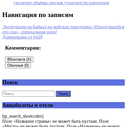
увеличит объёмы продаж турагентств-партнеров
Навигация по записям
Экспедиция на Байкал на майские праздники «Проснувшийся
ото сна», специальная цена!
Доминикана от 642$
Комментарии:
ВКонтакте (
X
)
Обычные (0)
Поиск
Добавить комментарий
Ваш адрес email не будет опубликован.
Обязательные поля
помечены
*
Авиабилеты и отели
Комментарий
*
[tp_search_shortcodes]
Поле «Название страны» не может быть пустым. Поле
«Место» не может быть пустым. Поле «Название» не может