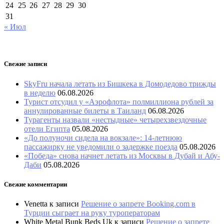
24
25
26
27
28
29
30
31
« Июл
Свежие записи
SkyFru начала летать из Бишкека в Домодедово трижды
в неделю
06.08.2026
Турист отсудил у «Аэрофлота» полмиллиона рублей за
аннулированные билеты в Таиланд
06.08.2026
Турагенты назвали «нестыдные» четырехзвездочные
отели Египта
05.08.2026
«До полуночи сидела на вокзале»: 14-летнюю
пассажирку не уведомили о задержке поезда
05.08.2026
«Победа» снова начнет летать из Москвы в Дубай и Абу-
Даби
05.08.2026
Свежие комментарии
Venetta
к записи
Решение о запрете Booking.com в
Турции сыграет на руку туроператорам
White Metal Bunk Beds Uk
к записи
Решение о запрете