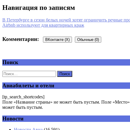
Навигация по записям
В Петербурге в сезон белых ночей хотят ограничить речные пр
Airbnb используют для квартирных краж
Комментарии:
ВКонтакте (
X
)
Обычные (0)
Поиск
Добавить комментарий
Ваш адрес email не будет опубликован.
Обязательные поля пом
Авиабилеты и отели
[tp_search_shortcodes]
Поле «Название страны» не может быть пустым. Поле «Место» 
может быть пустым.
Новости
Комментарий
*
Имя
*
Новости Авиа
(16 591)