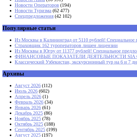
Новости Операторов
(194)
Email
*
Новости Туризма
(62 477)
Спецпредложения
(42 102)
Сайт
Популярные статьи
Из Москвы в Калининград от 5110 рублей! Специальное 
Страховщик 162 туроператоров лишен лицензии
Из Москвы в Югру от 11377 рублей! Специальное предлож
ФИНАНСОВЫЕ ПОКАЗАТЕЛИ ДЕЯТЕЛЬНОСТИ SIA GROU
Классический Узбекистан, экскурсионный тур на 6 и 7 д
Архивы
Август 2026
(112)
Июль 2026
(602)
Апрель 2026
(1)
Февраль 2026
(34)
Январь 2026
(61)
Декабрь 2025
(86)
Ноябрь 2025
(78)
Октябрь 2025
(188)
Сентябрь 2025
(199)
Август 2025
(197)