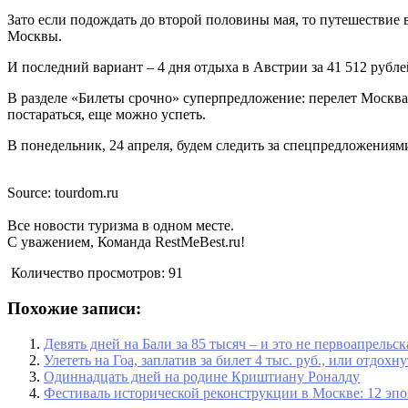
Зато если подождать до второй половины мая, то путешествие
Москвы.
И последний вариант – 4 дня отдыха в Австрии за 41 512 рубле
В разделе «Билеты срочно» суперпредложение: перелет Москва 
постараться, еще можно успеть.
В понедельник, 24 апреля, будем следить за спецпредложениями
Source: tourdom.ru
Все новости туризма в одном месте.
С уважением, Команда RestMeBest.ru!
Количество просмотров:
91
Похожие записи:
Девять дней на Бали за 85 тысяч – и это не первоапрельс
Улететь на Гоа, заплатив за билет 4 тыс. руб., или отдохн
Одиннадцать дней на родине Криштиану Роналду
Фестиваль исторической реконструкции в Москве: 12 эпох