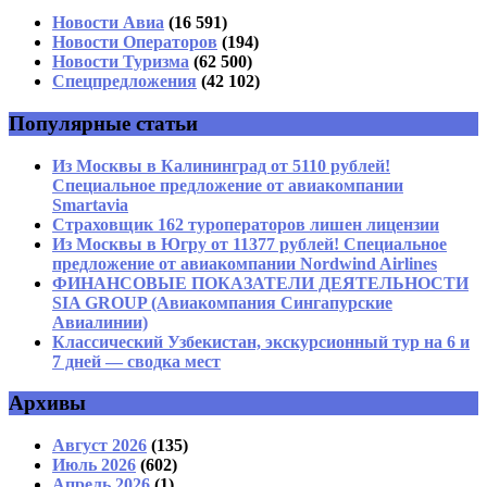
Имя
*
Новости Авиа
(16 591)
Новости Операторов
(194)
Email
*
Новости Туризма
(62 500)
Спецпредложения
(42 102)
Сайт
Популярные статьи
Из Москвы в Калининград от 5110 рублей!
Специальное предложение от авиакомпании
Smartavia
Страховщик 162 туроператоров лишен лицензии
Из Москвы в Югру от 11377 рублей! Специальное
предложение от авиакомпании Nordwind Airlines
ФИНАНСОВЫЕ ПОКАЗАТЕЛИ ДЕЯТЕЛЬНОСТИ
SIA GROUP (Авиакомпания Сингапурские
Авиалинии)
Классический Узбекистан, экскурсионный тур на 6 и
7 дней — сводка мест
Архивы
Август 2026
(135)
Июль 2026
(602)
Апрель 2026
(1)