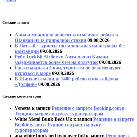
Свежие записи
Авиакомпании переносят и отменяют рейсы в
Шанхай из-за природной стихии
09.08.2026
В Паттайе туристы пожаловались на штрафы без
квитанций
09.08.2026
Рейс Turkish Airlines в Анталью из Казани
задерживается более чем на полсуток
09.08.2026
Гроза накрыла Сочи, туристам не рекомендуют
купаться в море
09.08.2026
В Шанхае отменили 1400 рейсов из-за тайфуна
«Долфин»
09.08.2026
Свежие комментарии
Venetta
к записи
Решение о запрете Booking.com в
Турции сыграет на руку туроператорам
White Metal Bunk Beds Uk
к записи
Решение о запрете
Booking.com в Турции сыграет на руку
туроператорам
ana white bunk bed twin over full
к записи
Решение о