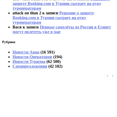
запрете Booking.com в Турции сыграет на руку
туроператорам
attack on titan 2
к записи
Решение о запрете
Booking.com в Турции сыграет на руку
туроператорам
Вася
к записи
Первые самолёты из России в Египет
могут полететь уже в мае
Рубрики
Новости Авиа
(16 591)
Новости Операторов
(194)
Новости Туризма
(62 500)
Спецпредложения
(42 102)
Авиакомпании переносят и отменяют
рейсы в Шанхай из-за природной стихии
В Паттайе туристы пожаловались на
штрафы без квитанций