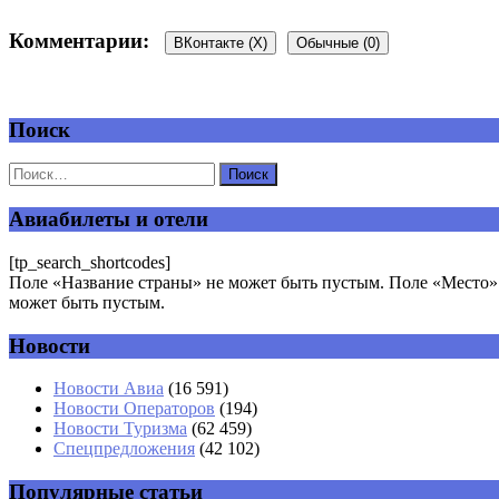
Комментарии:
ВКонтакте (
X
)
Обычные (0)
Поиск
Добавить комментарий
Ваш адрес email не будет опубликован.
Обязательные поля пом
Авиабилеты и отели
[tp_search_shortcodes]
Поле «Название страны» не может быть пустым. Поле «Место» 
может быть пустым.
Новости
Комментарий
*
Имя
*
Новости Авиа
(16 591)
Новости Операторов
(194)
Email
*
Новости Туризма
(62 459)
Спецпредложения
(42 102)
Сайт
Популярные статьи