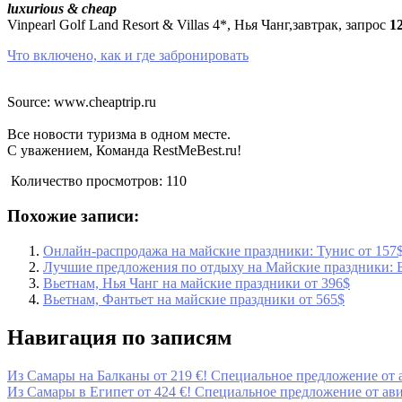
luxurious & cheap
Vinpearl Golf Land Resort & Villas 4*, Нья Чанг,завтрак, запрос
1
Что включено, как и где забронировать
Source: www.cheaptrip.ru
Все новости туризма в одном месте.
С уважением, Команда RestMeBest.ru!
Количество просмотров:
110
Похожие записи:
Онлайн-распродажа на майские праздники: Тунис от 157$
Лучшие предложения по отдыху на Майские праздники: Бо
Вьетнам, Нья Чанг на майские праздники от 396$
Вьетнам, Фантьет на майские праздники от 565$
Навигация по записям
Из Самары на Балканы от 219 €! Специальное предложение от а
Из Самары в Египет от 424 €! Специальное предложение от авиа