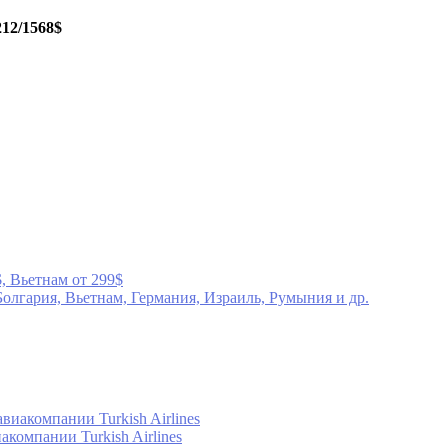
212/1568$
, Вьетнам от 299$
лгария, Вьетнам, Германия, Израиль, Румыния и др.
виакомпании Turkish Airlines
компании Turkish Airlines