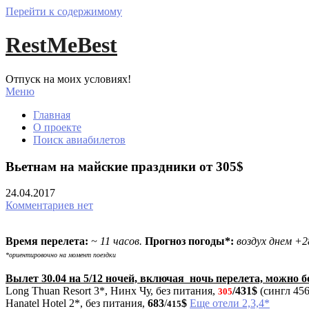
Перейти к содержимому
RestMeBest
Отпуск на моих условиях!
Меню
Главная
О проекте
Поиск авиабилетов
Вьетнам на майские праздники от 305$
24.04.2017
Комментариев нет
Время перелета:
~ 11 часов.
Прогноз погоды*:
воздух днем +2
*ориентировочно на момент поездки
Вылет 30.04 на 5/12 ночей, включая ночь перелета, можно 
Long Thuan Resort 3*, Нинх Чу, без питания,
/431$
(сингл 456
305
Hanatel Hotel 2*, без питания,
683
/
$
Еще отели 2,3,4*
415