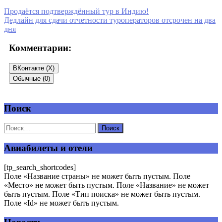
Продаётся подтверждённый тур в Индию!
Дедлайн для сдачи отчетности туроператоров отсрочен на два
дня
Комментарии:
ВКонтакте (
X
)
Обычные (0)
Поиск
Добавить комментарий
Ваш адрес email не будет опубликован.
Обязательные поля
помечены
*
Авиабилеты и отели
Комментарий
*
[tp_search_shortcodes]
Поле «Название страны» не может быть пустым. Поле
«Место» не может быть пустым. Поле «Название» не может
быть пустым. Поле «Тип поиска» не может быть пустым.
Поле «Id» не может быть пустым.