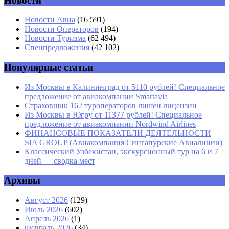
Новости
Имя
*
Новости Авиа
(16 591)
Новости Операторов
(194)
Email
*
Новости Туризма
(62 494)
Спецпредложения
(42 102)
Сайт
Популярные статьи
Из Москвы в Калининград от 5110 рублей! Специальное
предложение от авиакомпании Smartavia
Страховщик 162 туроператоров лишен лицензии
Из Москвы в Югру от 11377 рублей! Специальное
предложение от авиакомпании Nordwind Airlines
ФИНАНСОВЫЕ ПОКАЗАТЕЛИ ДЕЯТЕЛЬНОСТИ
SIA GROUP (Авиакомпания Сингапурские Авиалинии)
Классический Узбекистан, экскурсионный тур на 6 и 7
дней — сводка мест
Архивы
Август 2026
(129)
Июль 2026
(602)
Апрель 2026
(1)
Февраль 2026
(34)