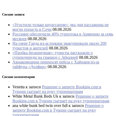
Свежие записи
«Угостили только круассаном»: два дня пассажиры не
могли попасть в Сочи
08.08.2026
Россияне обеспечили 40% турпотока в Армению за семь
месяцев
08.08.2026
На озере Гарда из-за пожара эвакуировали около 200
туристов и жителей
08.08.2026
«Пробка бесконечная»: туристы рассказали о
суперочереди на границе с Абхазией
08.08.2026
Авиакомпании переносят рейсы с Хайнаня из-за
тайфуна «Долфин»
08.08.2026
Свежие комментарии
Venetta
к записи
Решение о запрете Booking.com в
Турции сыграет на руку туроператорам
White Metal Bunk Beds Uk
к записи
Решение о запрете
Booking.com в Турции сыграет на руку туроператорам
ana white bunk bed twin over full
к записи
Решение о
запрете Booking.com в Турции сыграет на руку
туроператорам