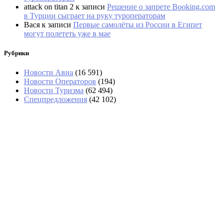
attack on titan 2
к записи
Решение о запрете Booking.com
в Турции сыграет на руку туроператорам
Вася
к записи
Первые самолёты из России в Египет
могут полететь уже в мае
Рубрики
Новости Авиа
(16 591)
Новости Операторов
(194)
Новости Туризма
(62 494)
Спецпредложения
(42 102)
«Угостили только круассаном»: два дня
пассажиры не могли попасть в Сочи
Россияне обеспечили 40% турпотока в Армению
за семь месяцев
На озере Гарда из-за пожара эвакуировали
около 200 туристов и жителей