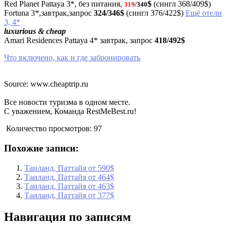
Red Planet Pattaya 3*, без питания,
$
(сингл 368/409$)
319
/340
Fortuna 3*,завтрак,запрос
324/346$
(сингл 376/422$)
Ещё отели
3, 4*
luxurious & cheap
Amari Residences Pattaya 4* завтрак, запрос
418/492$
Что включено, как и где забронировать
Source: www.cheaptrip.ru
Все новости туризма в одном месте.
С уважением, Команда RestMeBest.ru!
Количество просмотров:
97
Похожие записи:
Таиланд, Паттайя от 590$
Таиланд, Паттайя от 464$
Таиланд, Паттайя от 463$
Таиланд, Паттайя от 377$
Навигация по записям