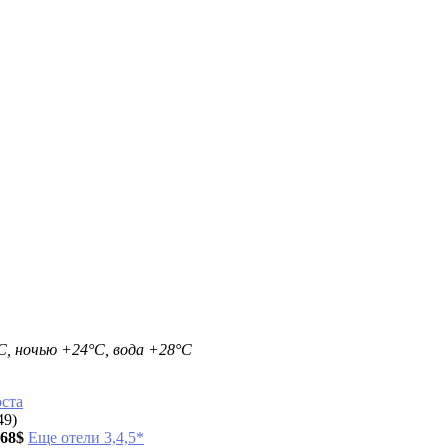
С, ночью +24°С, вода +28°С
оста
49)
68$
Еще отели 3,4,5*