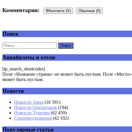
Комментарии:
ВКонтакте (
X
)
Обычные (0)
Поиск
Добавить комментарий
Ваш адрес email не будет опубликован.
Обязательные поля пом
Авиабилеты и отели
[tp_search_shortcodes]
Поле «Название страны» не может быть пустым. Поле «Место» 
может быть пустым.
Новости
Комментарий
*
Имя
*
Новости Авиа
(16 591)
Новости Операторов
(194)
Email
*
Новости Туризма
(62 459)
Спецпредложения
(42 102)
Сайт
Популярные статьи