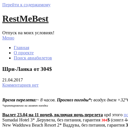
Перейти к содержимому
RestMeBest
Отпуск на моих условиях!
Меню
Главная
О проекте
Поиск авиабилетов
Шри-Ланка от 304$
21.04.2017
Комментариев нет
Время перелета:
~ 8 часов.
Прогноз погоды*:
воздух днем +32°
*ориентировочно на момент поездки
Вылет 23.04 на 11 ночей, включая ночь перелета
upd этого
п
Sumadai Hotel 3* ,Берувела, без питания, гарантия
$
(сингл 4
304
New Wadduwa Beach Resort 2* Ваддува, без питания, гарантия
3