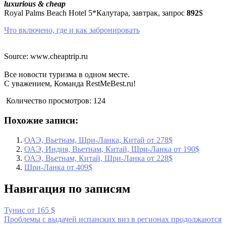
luxurious & cheap
Royal Palms Beach Hotel 5*Калутара, завтрак, запрос
892
$
Что включено, где и как забронировать
Source: www.cheaptrip.ru
Все новости туризма в одном месте.
С уважением, Команда RestMeBest.ru!
Количество просмотров:
124
Похожие записи:
ОАЭ, Вьетнам, Шри-Ланка, Китай от 278$
ОАЭ, Индия, Вьетнам, Китай, Шри-Ланка от 190$
ОАЭ, Вьетнам, Китай, Шри-Ланка от 228$
Шри-Ланка от 409$
Навигация по записям
Тунис от 165 $
Проблемы с выдачей испанских виз в регионах продолжаются