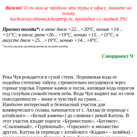
Важно!
Если вам не продали эти туры в офисе, пишите на
почту
kachestvo(собачка)cheaptrip.ru, продадим со скидкой 3%!
Прогноз погоды*:
в июне днем +22…+20
°С, ночью +14…
+11
°С;
в июле днем +26…+19
°С, ночью +15…+11
°С; в
августе днем +25…+19
°С, ночью +14…+8
°С
.
*погода указана ориентировочно на момент поездки
Спецпроект Ч
Река Чуя рождается в сухой степи. Ледниковая вода ее
подобна степному табуну, стремительно несущемуся через
горные ущелья. Горячие камни и песок, кипящая вода порогов
под голубым спокойствием неба. Вода Чуи вырвет вас из снов
повседневности – живи и чувствуй на грани…
Наиболее интересный и безопасный участок для
коммерческого сплава, начинается от с. Акташ (в переводе с
алтайского – «Белый камень») до слияния с рекой Катунь. В
этот участок входят пороги: «Буревестник», «Бегемот»,
«Слаломный», «Турбинный», «Горизонт» и множество
других. Катунь (в переводе с алтайского «Кадын» – хозяйка) –