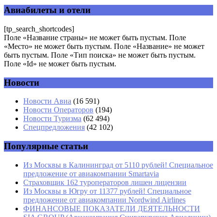
помечены
*
Авиабилеты и отели
Комментарий
*
[tp_search_shortcodes]
Поле «Название страны» не может быть пустым. Поле
«Место» не может быть пустым. Поле «Название» не может
быть пустым. Поле «Тип поиска» не может быть пустым.
Поле «Id» не может быть пустым.
Новости
Имя
*
Новости Авиа
(16 591)
Новости Операторов
(194)
Email
*
Новости Туризма
(62 494)
Спецпредложения
(42 102)
Сайт
Популярные статьи
Из Москвы в Калининград от 5110 рублей! Специальное
предложение от авиакомпании Smartavia
Страховщик 162 туроператоров лишен лицензии
Из Москвы в Югру от 11377 рублей! Специальное
предложение от авиакомпании Nordwind Airlines
ФИНАНСОВЫЕ ПОКАЗАТЕЛИ ДЕЯТЕЛЬНОСТИ