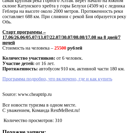
самая крупная река Горного Алтая. Берет начало на южном
склоне Катунского хребта у горы Белухи (4509 м) с ледника
Геблера на высоте около 2000 метров. Протяженность реки
составляет 688 км. При слиянии с рекой Бия образуется реку
Обь.
Старт программы –
17.06/26.06/05.07/13.07/22.07/30.07/08.08/17.08 на 8 дней/7
ночей
Стоимость на человека –
25500
рублей
Количество участников:
от 6 человек.
Участие детей:
от 16 лет.
Протяженность:
автобусом 910 км, активной части 180 км.
Программа подробно, что включено, где и как купить
Source: www.cheaptrip.ru
Все новости туризма в одном месте.
С уважением, Команда RestMeBest.ru!
Количество просмотров:
310
Похожие записи: