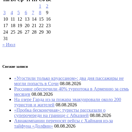
1
2
3
4
5
6
7
8
9
10
11
12
13
14
15
16
17
18
19
20
21
22
23
24
25
26
27
28
29
30
31
« Июл
Свежие записи
«Угостили только круассаном»: два дня пассажиры не
могли попасть в Сочи
08.08.2026
Россияне обеспечили 40% турпотока в Армению за семь
месяцев
08.08.2026
На озере Гарда из-за пожара эвакуировали около 200
туристов и жителей
08.08.2026
«Пробка бесконечная»: туристы рассказали о
суперочереди на границе с Абхазией
08.08.2026
Авиакомпании переносят рейсы с Хайнаня из-за
тайфуна «Долфин»
08.08.2026