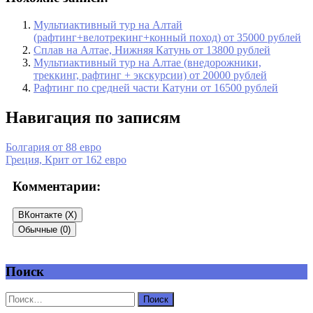
Мультиактивный тур на Алтай
(рафтинг+велотрекинг+конный поход) от 35000 рублей
Сплав на Алтае, Нижняя Катунь от 13800 рублей
Мультиактивный тур на Алтае (внедорожники,
треккинг, рафтинг + экскурсии) от 20000 рублей
Рафтинг по средней части Катуни от 16500 рублей
Навигация по записям
Болгария от 88 евро
Греция, Крит от 162 евро
Комментарии:
ВКонтакте (
X
)
Обычные (0)
Поиск
Добавить комментарий
Ваш адрес email не будет опубликован.
Обязательные поля