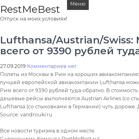
Перейти
Меню
RestMeBest
к
Отпуск на моих условиях!
содержимому
Lufthansa/Austrian/Swiss
всего от 9390 рублей туд
27.09.2019
Комментариев нет
Полеты из Москвы в Рим на хороших авиакомпаниях
лучшей европейской авиакомпании Lufthansa можн
Рим всего от 9390 рублей туда-обратно. В стоимост
дешевые рейсы выполняются Austrian Airlines (со ст
Lufthansa (со стыковками в Германии) чуть дороже. Д
Source: vandrouki.ru
Все новости туризма в одном месте.
С уважением, Команда RestMeBest.ru!