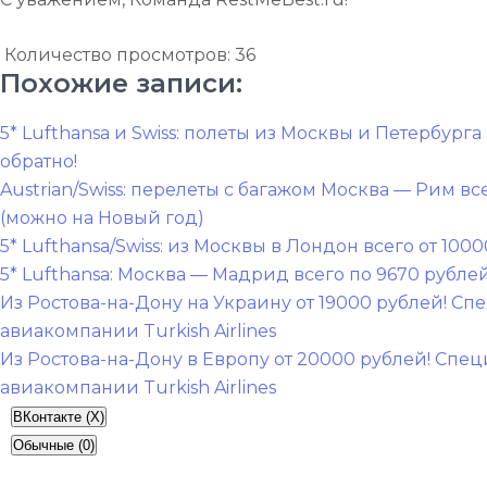
Количество просмотров:
36
Похожие записи:
5* Lufthansa и Swiss: полеты из Москвы и Петербурга
обратно!
Austrian/Swiss: перелеты с багажом Москва — Рим все
(можно на Новый год)
5* Lufthansa/Swiss: из Москвы в Лондон всего от 100
5* Lufthansa: Москва — Мадрид всего по 9670 рублей
Навигация
Из Ростова-на-Дону на Украину от 19000 рублей! С
по
авиакомпании Turkish Airlines
Из Ростова-на-Дону в Европу от 20000 рублей! Спе
записям
авиакомпании Turkish Airlines
ВКонтакте (
X
)
Обычные (0)