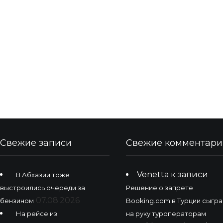
Свежие записи
Свежие комментари
Venetta
к записи
В Абхазии тоже
выстроились очереди за
Решение о запрете
07.08.2026
бензином
Booking.com в Турции сыгра
На рейсе из
на руку туроператорам