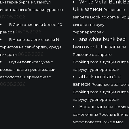
White Metal Bunk B
Екатеринбурга в Стамбул
Uk
к записи
иностранцы обокрали туристов
Решение о
07.08.2026
запрете Booking.com в Турц
В Сочи отменили более 40
сыграет на руку
06.08.2026
рейсов
туроператорам
ana white bunk bed
В Анапе за день спасли 14
twin over full
к записи
туристов на сап-бордах, среди
06.08.2026
них дети
Решение о запрете
Путин подписал указ о
Booking.com в Турции сыгра
возможности приватизации
на руку туроператорам
attack on titan 2
к
аэропорта Шереметьево
06.08.2026
записи
Решение о запрет
Booking.com в Турции сыгра
на руку туроператорам
Вася
к записи
Первы
самолёты из России в Египе
могут полететь уже в мае