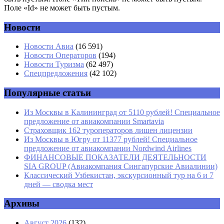
Поле «Id» не может быть пустым.
Новости
Имя
*
Новости Авиа
(16 591)
Новости Операторов
(194)
Email
*
Новости Туризма
(62 497)
Спецпредложения
(42 102)
Сайт
Популярные статьи
Из Москвы в Калининград от 5110 рублей! Специальное
предложение от авиакомпании Smartavia
Страховщик 162 туроператоров лишен лицензии
Из Москвы в Югру от 11377 рублей! Специальное
предложение от авиакомпании Nordwind Airlines
ФИНАНСОВЫЕ ПОКАЗАТЕЛИ ДЕЯТЕЛЬНОСТИ
SIA GROUP (Авиакомпания Сингапурские Авиалинии)
Классический Узбекистан, экскурсионный тур на 6 и 7
дней — сводка мест
Архивы
Август 2026
(132)