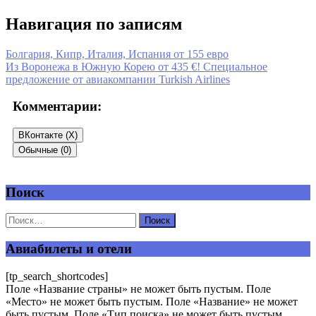
Навигация по записям
Болгария, Кипр, Италия, Испания от 155 евро
Из Воронежа в Южную Корею от 435 €! Специальное
предложение от авиакомпании Turkish Airlines
Комментарии:
ВКонтакте (
X
)
Обычные (0)
Поиск
Добавить комментарий
Ваш адрес email не будет опубликован.
Обязательные поля
помечены
*
Авиабилеты и отели
Комментарий
*
[tp_search_shortcodes]
Поле «Название страны» не может быть пустым. Поле
«Место» не может быть пустым. Поле «Название» не может
быть пустым. Поле «Тип поиска» не может быть пустым.