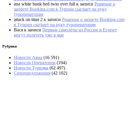
ana white bunk bed twin over full
к записи
Решение о
запрете Booking.com в Турции сыграет на руку
туроператорам
attack on titan 2
к записи
Решение о запрете Booking.com
в Турции сыграет на руку туроператорам
Вася
к записи
Первые самолёты из России в Египет
могут полететь уже в мае
Рубрики
Новости Авиа
(16 591)
Новости Операторов
(194)
Новости Туризма
(62 497)
Спецпредложения
(42 102)
Гроза накрыла Сочи, туристам не рекомендуют
купаться в море
В Шанхае отменили 1400 рейсов из-за тайфуна
«Долфин»