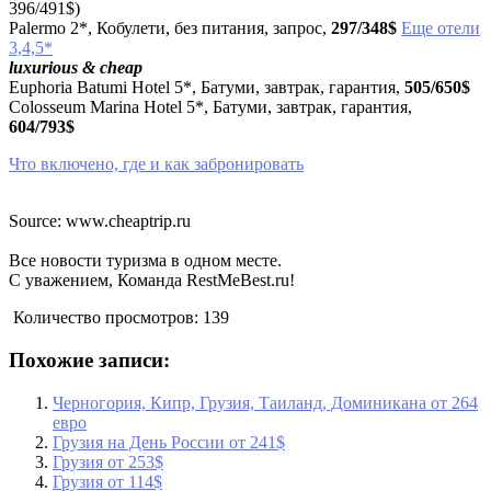
396/491$)
Palermo 2*, Кобулети, без питания, запрос,
297/348$
Еще отели
3,4,5*
luxurious & cheap
Euphoria Batumi Hotel 5*, Батуми, завтрак, гарантия,
505/650$
Colosseum Marina Hotel 5*, Батуми, завтрак, гарантия,
604/793$
Что включено, где и как забронировать
Source: www.cheaptrip.ru
Все новости туризма в одном месте.
С уважением, Команда RestMeBest.ru!
Количество просмотров:
139
Похожие записи:
Черногория, Кипр, Грузия, Таиланд, Доминикана от 264
евро
Грузия на День России от 241$
Грузия от 253$
Грузия от 114$