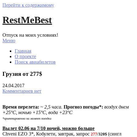
Перейти к содержимому
RestMeBest
Отпуск на моих условиях!
Меню
Главная
О проекте
Поиск авиабилетов
Грузия от 277$
24.04.2017
Комментариев нет
Время перелета:
~ 2,5 часа.
Прогноз погоды*:
воздух днем
+25
°С, ночью +15°С, вода +23
°С
*ориентировочно на момент поездки
Вылет 02.06 на 7/10 ночей, можно больше
Chveni EZO 3*, Кобулети, завтрак, запрос
(сингл
277
/320$