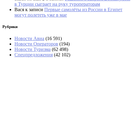
в Турции сыграет на руку туроператорам
Вася
к записи
Первые самолёты из России в Египет
могут полететь уже в мае
Рубрики
Новости Авиа
(16 591)
Новости Операторов
(194)
Новости Туризма
(62 498)
Спецпредложения
(42 102)
Рейс Turkish Airlines в Анталью из
Казани задерживается более чем на
полсуток