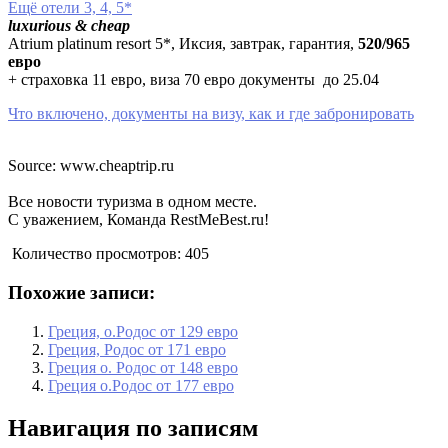
Ещё отели 3, 4, 5*
luxurious & cheap
Atrium platinum resort 5*, Иксия, завтрак, гарантия,
520/965
евро
+ страховка 11 евро, виза 70 евро документы до 25.04
Что включено, документы на визу, как и где забронировать
Source: www.cheaptrip.ru
Все новости туризма в одном месте.
С уважением, Команда RestMeBest.ru!
Количество просмотров:
405
Похожие записи:
Греция, о.Родос от 129 евро
Греция, Родос от 171 евро
Греция о. Родос от 148 евро
Греция о.Родос от 177 евро
Навигация по записям