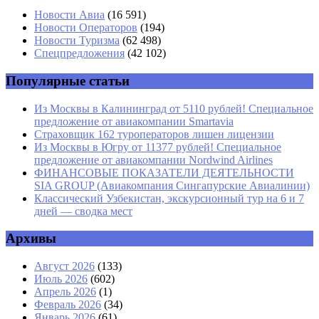
Имя
*
Новости Авиа
(16 591)
Новости Операторов
(194)
Email
*
Новости Туризма
(62 498)
Спецпредложения
(42 102)
Сайт
Популярные статьи
Из Москвы в Калининград от 5110 рублей! Специальное
предложение от авиакомпании Smartavia
Страховщик 162 туроператоров лишен лицензии
Из Москвы в Югру от 11377 рублей! Специальное
предложение от авиакомпании Nordwind Airlines
ФИНАНСОВЫЕ ПОКАЗАТЕЛИ ДЕЯТЕЛЬНОСТИ
SIA GROUP (Авиакомпания Сингапурские Авиалинии)
Классический Узбекистан, экскурсионный тур на 6 и 7
дней — сводка мест
Архивы
Август 2026
(133)
Июль 2026
(602)
Апрель 2026
(1)
Февраль 2026
(34)
Январь 2026
(61)