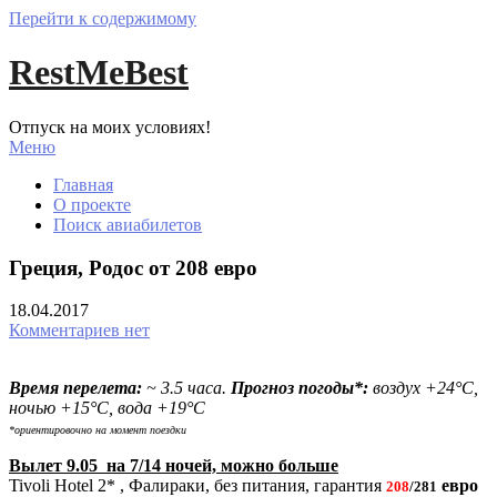
Перейти к содержимому
RestMeBest
Отпуск на моих условиях!
Меню
Главная
О проекте
Поиск авиабилетов
Греция, Родос от 208 евро
18.04.2017
Комментариев нет
Время перелета:
~ 3.5 часа.
Прогноз погоды*:
воздух +24°С,
ночью +15°С, вода +19°С
*ориентировочно на момент поездки
Вылет 9.05 на 7/14 ночей, можно больше
Tivoli Hotel 2* , Фалираки, без питания, гарантия
евро
208
/281