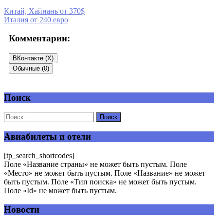
Китай, Хайнань от 370$
Италия от 240 евро
Комментарии:
ВКонтакте (
X
)
Обычные (0)
Поиск
Добавить комментарий
Ваш адрес email не будет опубликован.
Обязательные поля
помечены
*
Авиабилеты и отели
Комментарий
*
[tp_search_shortcodes]
Поле «Название страны» не может быть пустым. Поле
«Место» не может быть пустым. Поле «Название» не может
быть пустым. Поле «Тип поиска» не может быть пустым.
Поле «Id» не может быть пустым.
Новости