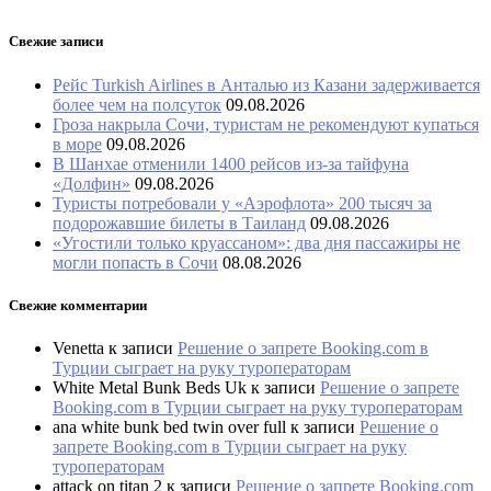
Свежие записи
Рейс Turkish Airlines в Анталью из Казани задерживается
более чем на полсуток
09.08.2026
Гроза накрыла Сочи, туристам не рекомендуют купаться
в море
09.08.2026
В Шанхае отменили 1400 рейсов из-за тайфуна
«Долфин»
09.08.2026
Туристы потребовали у «Аэрофлота» 200 тысяч за
подорожавшие билеты в Таиланд
09.08.2026
«Угостили только круассаном»: два дня пассажиры не
могли попасть в Сочи
08.08.2026
Свежие комментарии
Venetta
к записи
Решение о запрете Booking.com в
Турции сыграет на руку туроператорам
White Metal Bunk Beds Uk
к записи
Решение о запрете
Booking.com в Турции сыграет на руку туроператорам
ana white bunk bed twin over full
к записи
Решение о
запрете Booking.com в Турции сыграет на руку
туроператорам
attack on titan 2
к записи
Решение о запрете Booking.com