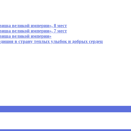
вища великой империи», 8 мест
вища великой империи», 7 мест
овища великой империи»
диция в страну теплых улыбок и добрых сердец
помечены
*