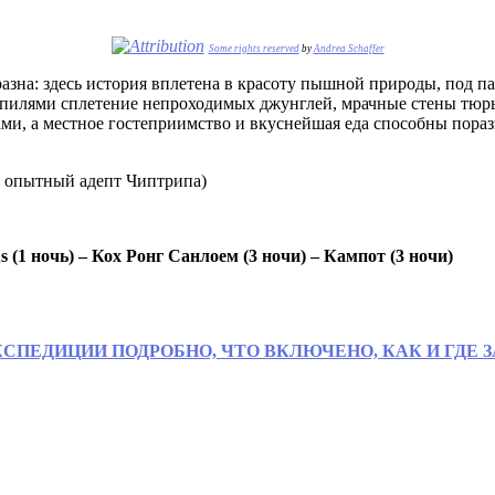
Some rights reserved
by
Andrea Schaffer
бразна: здесь история вплетена в красоту пышной природы, по
пилями сплетение непроходимых джунглей, мрачные стены тюрь
, а местное гостеприимство и вкуснейшая еда способны порази
 опытный адепт Чиптрипа)
s (1 ночь) – Кох Ронг Санлоем (3 ночи) – Кампот (3 ночи)
СПЕДИЦИИ ПОДРОБНО, ЧТО ВКЛЮЧЕНО, КАК И ГДЕ 