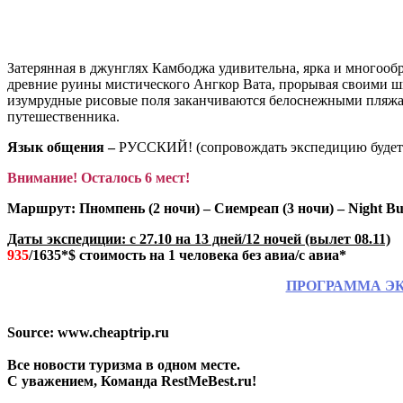
Затерянная в джунглях Камбоджа удивительна, ярка и многоо
древние руины мистического Ангкор Вата, прорывая своими ш
изумрудные рисовые поля заканчиваются белоснежными пляжами
путешественника.
Язык общения –
РУССКИЙ! (сопровождать экспедицию будет
Внимание! Осталось 6 мест!
Маршрут:
Пномпень (2 ночи) – Сиемреап (3 ночи) – Night Bu
Даты экспедиции: с 27.10 на 13 дней/12 ночей (вылет 08.11)
935
/1635*$
стоимость на 1 человека без авиа/с авиа*
ПРОГРАММА ЭК
Source: www.cheaptrip.ru
Все новости туризма в одном месте.
С уважением, Команда RestMeBest.ru!