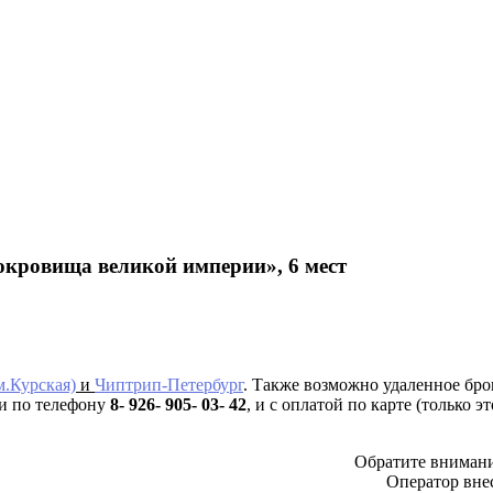
окровища великой империи», 6 мест
м.Курская)
и
Чиптрип-Петербург
. Также возможно удаленное брон
и по телефону
8- 926- 905- 03- 42
, и с оплатой по карте (только эт
Обратите внимани
Оператор внес