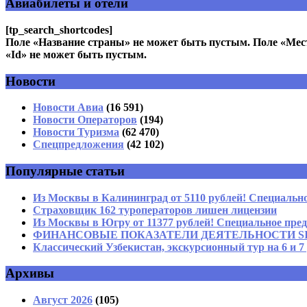
Авиабилеты и отели
[tp_search_shortcodes]
Поле «Название страны» не может быть пустым. Поле «Мес
«Id» не может быть пустым.
Новости
Комментарий
*
Имя
*
Новости Авиа
(16 591)
Новости Операторов
(194)
Email
*
Новости Туризма
(62 470)
Спецпредложения
(42 102)
Сайт
Популярные статьи
Из Москвы в Калининград от 5110 рублей! Специально
Страховщик 162 туроператоров лишен лицензии
Из Москвы в Югру от 11377 рублей! Специальное пред
ФИНАНСОВЫЕ ПОКАЗАТЕЛИ ДЕЯТЕЛЬНОСТИ SIA GR
Классический Узбекистан, экскурсионный тур на 6 и 7
Архивы
Август 2026
(105)