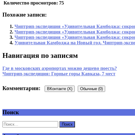
Количество просмотров:
75
Похожие записи:
Чиптрип-экспедиция «Удивительная Камбоджа: сокро
Чиптрип-экспедиция «Удивительная Камбоджа: сокро
Чиптрип-экспедиция «Удивительная Камбоджа: сокр
Удивительная Камбоджа на Новый год. Чиптрип-экспе
Навигация по записям
Где в московских аэропортах можно дешево поесть?
Чиптрип-экспедиция: Горные горы Кавказа, 7 мест
Комментарии:
ВКонтакте (
X
)
Обычные (0)
Поиск
Добавить комментарий
Ваш адрес email не будет опубликован.
Обязательные поля 