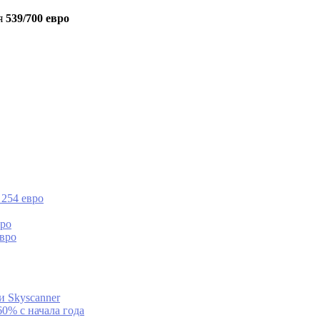
я
539/700 евро
 254 евро
вро
евро
и Skyscanner
0% с начала года