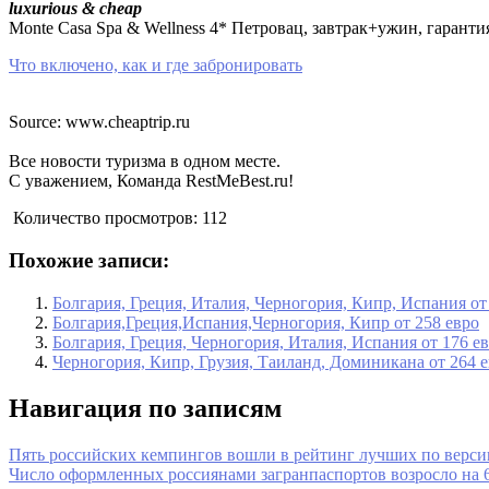
luxurious & cheap
Monte Casa Spa & Wellness 4* Петровац, завтрак+ужин, гаранти
Что включено, как и где забронировать
Source: www.cheaptrip.ru
Все новости туризма в одном месте.
С уважением, Команда RestMeBest.ru!
Количество просмотров:
112
Похожие записи:
Болгария, Греция, Италия, Черногория, Кипр, Испания от
Болгария,Греция,Испания,Черногория, Кипр от 258 евро
Болгария, Греция, Черногория, Италия, Испания от 176 е
Черногория, Кипр, Грузия, Таиланд, Доминикана от 264 
Навигация по записям
Пять российских кемпингов вошли в рейтинг лучших по верси
Число оформленных россиянами загранпаспортов возросло на 6