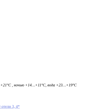
…+21°С , ночью +14…+11°С, вода +23…+19°С
 отели 3, 4*