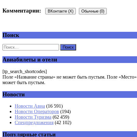
Комментарии:
ВКонтакте (
X
)
Обычные (0)
Поиск
Добавить комментарий
Ваш адрес email не будет опубликован.
Обязательные поля пом
Авиабилеты и отели
[tp_search_shortcodes]
Поле «Название страны» не может быть пустым. Поле «Место» 
может быть пустым.
Новости
Комментарий
*
Имя
*
Новости Авиа
(16 591)
Новости Операторов
(194)
Email
*
Новости Туризма
(62 459)
Спецпредложения
(42 102)
Сайт
Популярные статьи