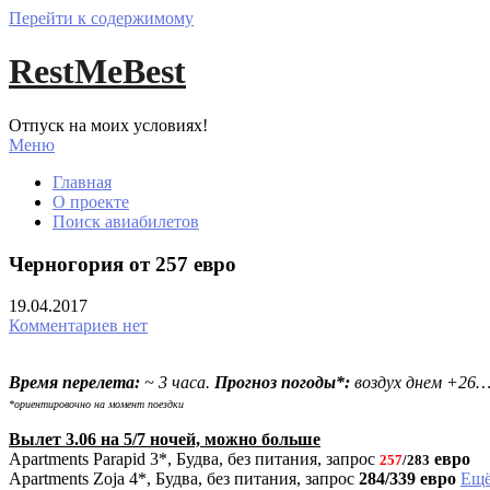
Перейти к содержимому
RestMeBest
Отпуск на моих условиях!
Меню
Главная
О проекте
Поиск авиабилетов
Черногория от 257 евро
19.04.2017
Комментариев нет
Время перелета:
~ 3 часа.
Прогноз погоды*:
воздух днем +26
*ориентировочно на момент поездки
Вылет 3.06 на 5/7 ночей, можно больше
Apartments Parapid 3*, Будва, без питания, запрос
евро
257
/283
Apartments Zoja 4*, Будва, без питания, запрос
284/339 евро
Ещё