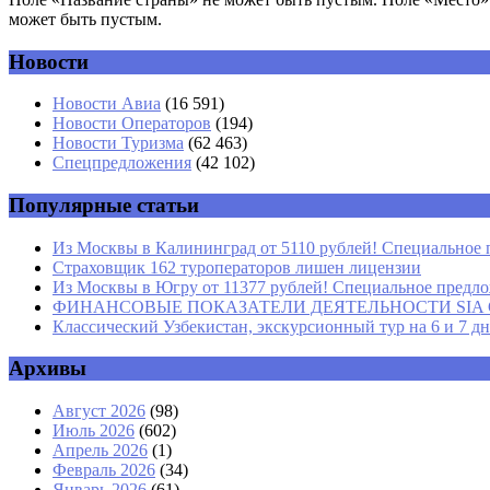
может быть пустым.
Новости
Комментарий
*
Имя
*
Новости Авиа
(16 591)
Новости Операторов
(194)
Email
*
Новости Туризма
(62 463)
Спецпредложения
(42 102)
Сайт
Популярные статьи
Из Москвы в Калининград от 5110 рублей! Специальное 
Страховщик 162 туроператоров лишен лицензии
Из Москвы в Югру от 11377 рублей! Специальное предлож
ФИНАНСОВЫЕ ПОКАЗАТЕЛИ ДЕЯТЕЛЬНОСТИ SIA GROU
Классический Узбекистан, экскурсионный тур на 6 и 7 д
Архивы
Август 2026
(98)
Июль 2026
(602)
Апрель 2026
(1)
Февраль 2026
(34)
Январь 2026
(61)