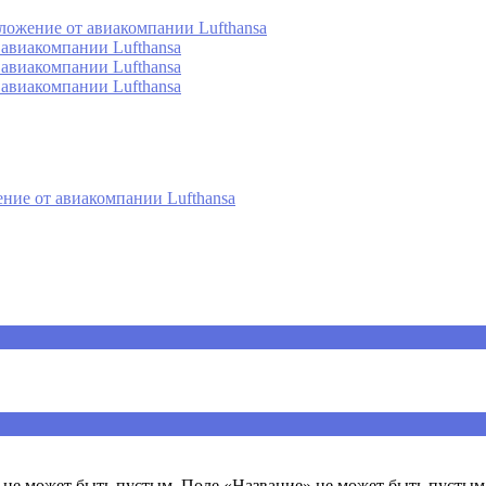
ложение от авиакомпании Lufthansa
 авиакомпании Lufthansa
 авиакомпании Lufthansa
 авиакомпании Lufthansa
ние от авиакомпании Lufthansa
ечены
*
не может быть пустым. Поле «Название» не может быть пустым.