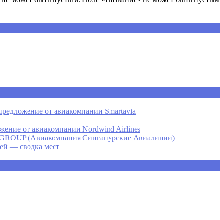
предложение от авиакомпании Smartavia
ение от авиакомпании Nordwind Airlines
P (Авиакомпания Сингапурские Авиалинии)
ней — сводка мест