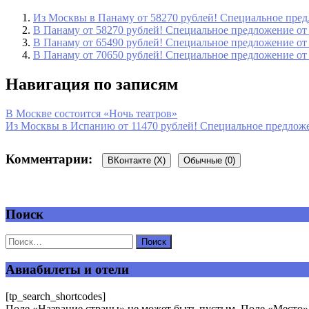
Из Москвы в Панаму от 58270 рублей! Специальное пред
В Панаму от 58270 рублей! Специальное предложение от
В Панаму от 65490 рублей! Специальное предложение от
В Панаму от 70650 рублей! Специальное предложение от
Навигация по записям
В Москве состоится «Ночь театров»
Из Москвы в Испанию от 11470 рублей! Специальное предложе
Комментарии:
ВКонтакте (
X
)
Обычные (0)
Поиск
Добавить комментарий
Ваш адрес email не будет опубликован.
Обязательные поля пом
Авиабилеты и отели
[tp_search_shortcodes]
Поле «Название страны» не может быть пустым. Поле «Место» 