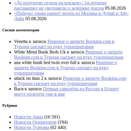
«До полуночи сидела на вокзале»: 14-летнюю
пассажирку не уведомили о задержке поезда
05.08.2026
«Победа» снова начнет летать из Москвы в Дубай и Абу-
Даби
05.08.2026
Свежие комментарии
Venetta
к записи
Решение о запрете Booking.com в
Турции сыграет на руку туроператорам
White Metal Bunk Beds Uk
к записи
Решение о запрете
Booking.com в Турции сыграет на руку туроператорам
ana white bunk bed twin over full
к записи
Решение о
запрете Booking.com в Турции сыграет на руку
туроператорам
attack on titan 2
к записи
Решение о запрете Booking.com
в Турции сыграет на руку туроператорам
Вася
к записи
Первые самолёты из России в Египет
могут полететь уже в мае
Рубрики
Новости Авиа
(16 591)
Новости Операторов
(194)
Новости Туризма
(62 440)