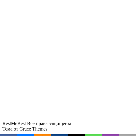
У туристов в регионах появилась возможность
дешевле улететь в Дубай
Бархатный сезон в Крыму: где в сентябре и
октябре теплее
Туристы пожаловались на многочасовые
очереди на переходе «Краскино»
У туристки в Волгограде изъяли 400 долларов
за недекларированную валюту
Росавиация сняла ограничения в аэропорту
Сочи после угрозы БПЛА
RestMeBest Все права защищены
Тема от Grace Themes