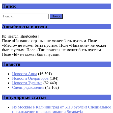
Поиск
Добавить комментарий
Ваш адрес email не будет опубликован.
Обязательные поля
помечены
*
Авиабилеты и отели
Комментарий
*
[tp_search_shortcodes]
Поле «Название страны» не может быть пустым. Поле
«Место» не может быть пустым. Поле «Название» не может
быть пустым. Поле «Тип поиска» не может быть пустым.
Поле «Id» не может быть пустым.
Новости
Имя
*
Новости Авиа
(16 591)
Новости Операторов
(194)
Email
*
Новости Туризма
(62 440)
Спецпредложения
(42 102)
Сайт
Популярные статьи
Из Москвы в Калининград от 5110 рублей! Специальное
предложение от авиакомпании Smartavia