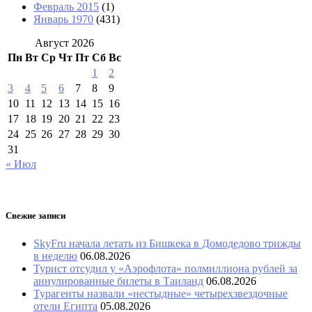
Февраль 2015
(1)
Январь 1970
(431)
Август 2026
Пн
Вт
Ср
Чт
Пт
Сб
Вс
1
2
3
4
5
6
7
8
9
10
11
12
13
14
15
16
17
18
19
20
21
22
23
24
25
26
27
28
29
30
31
« Июл
Свежие записи
SkyFru начала летать из Бишкека в Домодедово трижды
в неделю
06.08.2026
Турист отсудил у «Аэрофлота» полмиллиона рублей за
аннулированные билеты в Таиланд
06.08.2026
Турагенты назвали «нестыдные» четырехзвездочные
отели Египта
05.08.2026