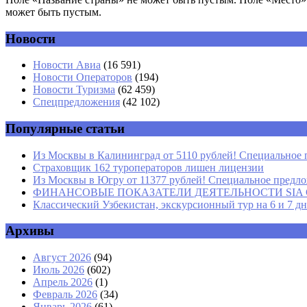
может быть пустым.
Новости
Комментарий
*
Имя
*
Новости Авиа
(16 591)
Новости Операторов
(194)
Email
*
Новости Туризма
(62 459)
Спецпредложения
(42 102)
Сайт
Популярные статьи
Из Москвы в Калининград от 5110 рублей! Специальное 
Страховщик 162 туроператоров лишен лицензии
Из Москвы в Югру от 11377 рублей! Специальное предлож
ФИНАНСОВЫЕ ПОКАЗАТЕЛИ ДЕЯТЕЛЬНОСТИ SIA GROU
Классический Узбекистан, экскурсионный тур на 6 и 7 д
Архивы
Август 2026
(94)
Июль 2026
(602)
Апрель 2026
(1)
Февраль 2026
(34)
Январь 2026
(61)