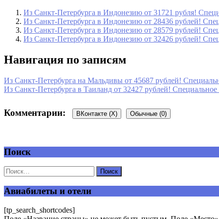
Из Санкт-Петербурга в Индонезию от 31721 рубля! Специ
Из Санкт-Петербурга в Индонезию от 28436 рублей! Спе
Из Санкт-Петербурга в Индонезию от 28579 рублей! Спе
Из Санкт-Петербурга в Индонезию от 32426 рублей! Спе
Навигация по записям
Из Санкт-Петербурга на Мальдивы от 45687 рублей! Специальн
Из Санкт-Петербурга в Таиланд от 32427 рублей! Специальное
Комментарии:
ВКонтакте (
X
)
Обычные (0)
Поиск
Добавить комментарий
Ваш адрес email не будет опубликован.
Обязательные поля пом
Авиабилеты и отели
[tp_search_shortcodes]
Поле «Название страны» не может быть пустым. Поле «Место» 