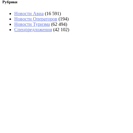
Рубрики
Новости Авиа
(16 591)
Новости Операторов
(194)
Новости Туризма
(62 494)
Спецпредложения
(42 102)
«Угостили только круассаном»: два дня
пассажиры не могли попасть в Сочи
Россияне обеспечили 40% турпотока в Армению
за семь месяцев
На озере Гарда из-за пожара эвакуировали
около 200 туристов и жителей
«Пробка бесконечная»: туристы рассказали о
суперочереди на границе с Абхазией