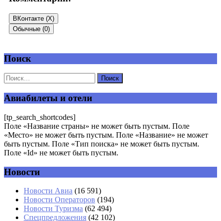
ВКонтакте (
X
)
Обычные (0)
Поиск
Добавить комментарий
Ваш адрес email не будет опубликован.
Обязательные поля
помечены
*
Авиабилеты и отели
Комментарий
*
[tp_search_shortcodes]
Поле «Название страны» не может быть пустым. Поле
«Место» не может быть пустым. Поле «Название» не может
быть пустым. Поле «Тип поиска» не может быть пустым.
Поле «Id» не может быть пустым.
Новости
Имя
*
Новости Авиа
(16 591)
Новости Операторов
(194)
Email
*
Новости Туризма
(62 494)
Спецпредложения
(42 102)