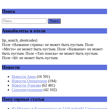
Поиск
Добавить комментарий
Ваш адрес email не будет опубликован.
Обязательные поля
помечены
*
Авиабилеты и отели
Комментарий
*
[tp_search_shortcodes]
Поле «Название страны» не может быть пустым. Поле
«Место» не может быть пустым. Поле «Название» не может
быть пустым. Поле «Тип поиска» не может быть пустым.
Поле «Id» не может быть пустым.
Новости
Имя
*
Новости Авиа
(16 591)
Новости Операторов
(194)
Email
*
Новости Туризма
(62 481)
Спецпредложения
(42 102)
Сайт
Популярные статьи
Из Москвы в Калининград от 5110 рублей! Специальное