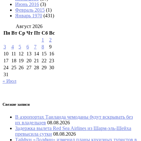
Июнь 2016
(3)
Февраль 2015
(1)
Январь 1970
(431)
Август 2026
Пн
Вт
Ср
Чт
Пт
Сб
Вс
1
2
3
4
5
6
7
8
9
10
11
12
13
14
15
16
17
18
19
20
21
22
23
24
25
26
27
28
29
30
31
« Июл
Свежие записи
В аэропортах Таиланда чемоданы будут вскрывать без
их владельцев
08.08.2026
Задержка вылета Red Sea Airlines из Шарм-эль-Шейха
превысила сутки
08.08.2026
Тайфун «Долфин» изменил планы круизных туристов в