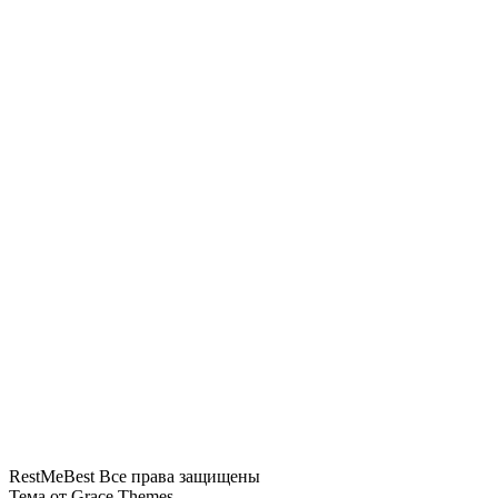
Во Вьетнаме троих туристов унесло в море во
время купания
Загрузка отелей Турции в июне снизилась до
52,23%
Безэкипажный катер пытался атаковать пляж в
Ялте
В Анапе для туристов заработали почти все
пляжи
До 46 часов ожидания: аэропорт Сочи
восстанавливает расписание после ограничений
RestMeBest Все права защищены
Тема от Grace Themes