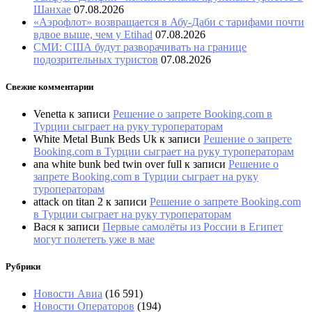
Шанхае
07.08.2026
«Аэрофлот» возвращается в Абу-Даби с тарифами почти
вдвое выше, чем у Etihad
07.08.2026
СМИ: США будут разворачивать на границе
подозрительных туристов
07.08.2026
Свежие комментарии
Venetta
к записи
Решение о запрете Booking.com в
Турции сыграет на руку туроператорам
White Metal Bunk Beds Uk
к записи
Решение о запрете
Booking.com в Турции сыграет на руку туроператорам
ana white bunk bed twin over full
к записи
Решение о
запрете Booking.com в Турции сыграет на руку
туроператорам
attack on titan 2
к записи
Решение о запрете Booking.com
в Турции сыграет на руку туроператорам
Вася
к записи
Первые самолёты из России в Египет
могут полететь уже в мае
Рубрики
Новости Авиа
(16 591)
Новости Операторов
(194)