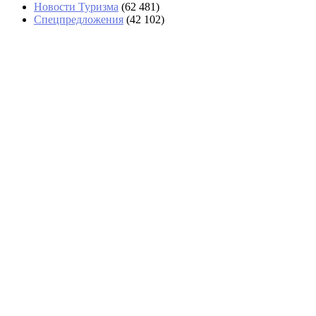
Новости Туризма
(62 481)
Спецпредложения
(42 102)
В аэропортах Таиланда чемоданы будут
вскрывать без их владельцев
Задержка вылета Red Sea Airlines из Шарм-эль-
Шейха превысила сутки
Тайфун «Долфин» изменил планы круизных
туристов в Шанхае
«Аэрофлот» возвращается в Абу-Даби с
тарифами почти вдвое выше, чем у Etihad
СМИ: США будут разворачивать на границе
подозрительных туристов