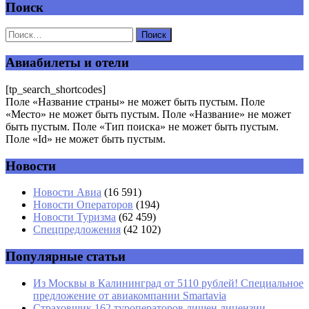
Поиск
Добавить комментарий
Ваш адрес email не будет опубликован.
Обязательные поля
помечены
*
Авиабилеты и отели
Комментарий
*
[tp_search_shortcodes]
Поле «Название страны» не может быть пустым. Поле
«Место» не может быть пустым. Поле «Название» не может
быть пустым. Поле «Тип поиска» не может быть пустым.
Поле «Id» не может быть пустым.
Новости
Имя
*
Новости Авиа
(16 591)
Новости Операторов
(194)
Email
*
Новости Туризма
(62 459)
Спецпредложения
(42 102)
Сайт
Популярные статьи
Из Москвы в Калининград от 5110 рублей! Специальное
предложение от авиакомпании Smartavia
Страховщик 162 туроператоров лишен лицензии