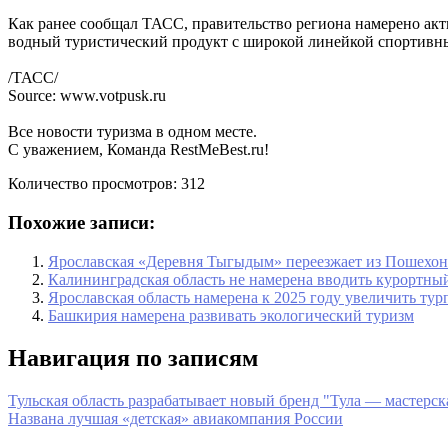
Как ранее сообщал ТАСС, правительство региона намерено акт
водный туристический продукт с широкой линейкой спортивных
/ТАСС/
Source: www.votpusk.ru
Все новости туризма в одном месте.
С уважением, Команда RestMeBest.ru!
Количество просмотров:
312
Похожие записи:
Ярославская «Деревня Тыгыдым» переезжает из Пошехон
Калининградская область не намерена вводить курортны
Ярославская область намерена к 2025 году увеличить турп
Башкирия намерена развивать экологический туризм
Навигация по записям
Тульская область разрабатывает новый бренд "Тула — мастерск
Названа лучшая «детская» авиакомпания России