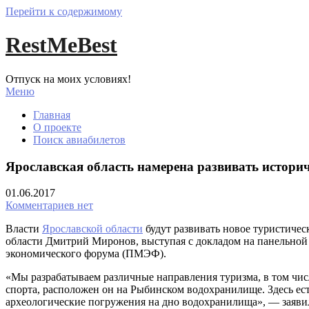
Перейти к содержимому
RestMeBest
Отпуск на моих условиях!
Меню
Главная
О проекте
Поиск авиабилетов
Ярославская область намерена развивать истор
01.06.2017
Комментариев нет
Власти
Ярославской области
будут развивать новое туристиче
области Дмитрий Миронов, выступая с докладом на панельно
экономического форума (ПМЭФ).
«Мы разрабатываем различные направления туризма, в том чис
спорта, расположен он на Рыбинском водохранилище. Здесь ест
археологические погружения на дно водохранилища», — заяв