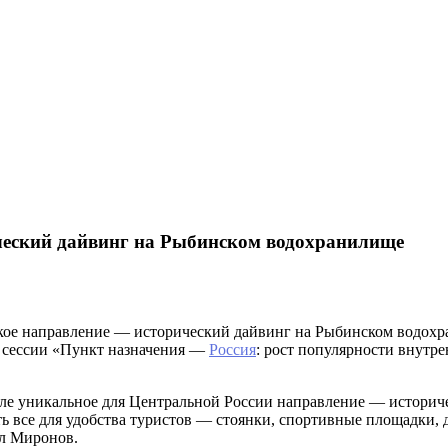
ический дайвинг на Рыбинском водохранилище
ское направление — исторический дайвинг на Рыбинском водохр
й сессии «Пункт назначения —
Россия
: рост популярности внутр
ле уникальное для Центральной России направление — историче
ь все для удобства туристов — стоянки, спортивные площадки, 
ил Миронов.