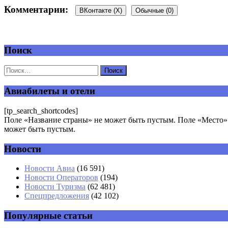
Комментарии:
ВКонтакте (
X
)
Обычные (0)
Поиск
Добавить комментарий
Ваш адрес email не будет опубликован.
Обязательные поля пом
Авиабилеты и отели
[tp_search_shortcodes]
Поле «Название страны» не может быть пустым. Поле «Место» 
может быть пустым.
Новости
Комментарий
*
Имя
*
Новости Авиа
(16 591)
Новости Операторов
(194)
Email
*
Новости Туризма
(62 481)
Спецпредложения
(42 102)
Сайт
Популярные статьи