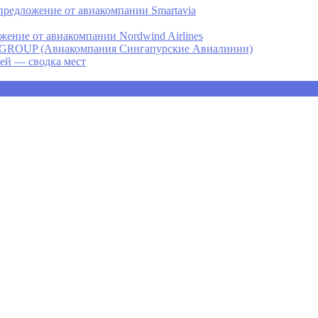
предложение от авиакомпании Smartavia
ение от авиакомпании Nordwind Airlines
P (Авиакомпания Сингапурские Авиалинии)
ней — сводка мест