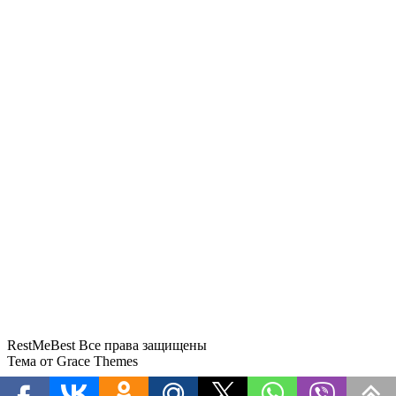
В аэропортах Таиланда чемоданы будут
вскрывать без их владельцев
Задержка вылета Red Sea Airlines из
Шарм-эль-Шейха превысила сутки
Тайфун «Долфин» изменил планы
круизных туристов в Шанхае
«Аэрофлот» возвращается в Абу-Даби с
тарифами почти вдвое выше, чем у Etihad
СМИ: США будут разворачивать на
границе подозрительных туристов
RestMeBest Все права защищены
Тема от Grace Themes