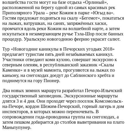
волшебства гости могут на базе отдыха «Орлиный»,
расположенной на берегу одной из самых красивых рек
Приполярного Урала – реке Кожим в парке «Югыд ва».
Гостям предложат подняться на скалу «Бегемот», покататься
на лыжах, ватрушках, на санях, запряжённых хаски,
промчатся вдоль реки Кожим на волшебной нарте, а затем
искупаться в незамерзающем ручье Тэла-Шор после банных
процедур. Уральскую новогоднюю феерию украсит салют.
Тур «Новогодние каникулы в Печорских угодьях 2018»
предлагает туристам пять дней незабываемых каникул.
Участники отведают коми кухню, совершат экскурсию к
северным оленям, в республиканский заказник «Скалы
Каменки» и в музей мамонта, прогуляются на лыжах по
каньону, на снегоходах доедут до Саблинского хребта и
поднимутся на гору Пионер.
Два новых зимних маршрута разработал Печоро-Илычский
государственный заповедник. Экскурсионные маршруты
длятся 3 и 4 дня. Они проходят через поселок Комсомольск-
на-Печоре, кордон Шежим-Печорский, горный лагерь и дом
инспекторов, в которых можно переночевать. В
сопровождении гида-проводника группа на снегоходах, а
затем пешком добирается до столбов выветривания на плато
Маньпупунер.