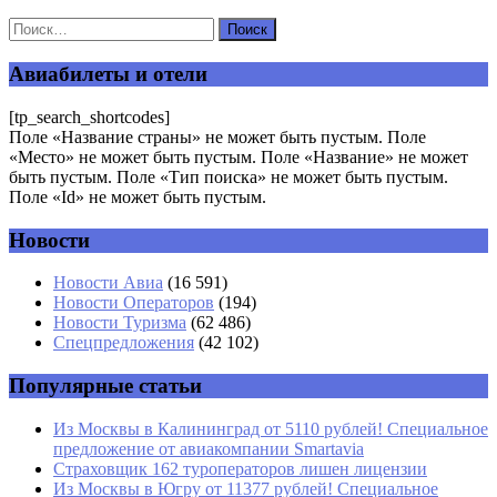
Ваш адрес email не будет опубликован.
Обязательные поля
помечены
*
Авиабилеты и отели
Комментарий
*
[tp_search_shortcodes]
Поле «Название страны» не может быть пустым. Поле
«Место» не может быть пустым. Поле «Название» не может
быть пустым. Поле «Тип поиска» не может быть пустым.
Поле «Id» не может быть пустым.
Новости
Имя
*
Новости Авиа
(16 591)
Новости Операторов
(194)
Email
*
Новости Туризма
(62 486)
Спецпредложения
(42 102)
Сайт
Популярные статьи
Из Москвы в Калининград от 5110 рублей! Специальное
предложение от авиакомпании Smartavia
Страховщик 162 туроператоров лишен лицензии
Из Москвы в Югру от 11377 рублей! Специальное