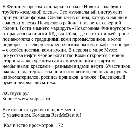
В Финно-угорском этнопарке о начале Нового года будет
трубить «земляной олень». Это музыкальный инструмент
причудливой формы. Сделан он из осины, которую нашли в
аранецких лесах Печорского района, и из веток северной
яблони. Гости зимнего маршрута «Новогодняя Финноугория»
отправятся на поиски Кöдзыд Пöля, где на охотничьей тропе
познакомятся с традициями коми промысловиков, в коми
подворье – с северным крестьянским бытом, в кафе этнопарка
– с особенностями коми кухни. В первом в мире Музее
искусства нефти черное богатство Коми откроется с новой
стороны – экскурсанты сами смогут написать картину
необычными красками – разными видами нефти. Участников
ожидают мастер-классы по изготовлению елочных игрушек
из экоматериалов, роспись пряников, а также «Валенковый
бум» и ледовая дискотека.
/вОтпуск.ру/
Source: www.votpusk.ru
Все новости туризма в одном месте.
С уважением, Команда RestMeBest.ru!
Количество просмотров:
172