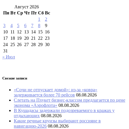
Август 2026
Пн
Вт
Ср
Чт
Пт
Сб
Вс
1
2
3
4
5
6
7
8
9
10
11
12
13
14
15
16
17
18
19
20
21
22
23
24
25
26
27
28
29
30
31
« Июл
Свежие записи
«Сочи не отпускает домой»: из-за «ковра»
задерживается более 70 рейсов
08.08.2026
Слетать на Пхукет бизнес-классом предлагается по цене
эконома «Аэрофлота»
08.08.2026
В Кушадасы задержали подозреваемого в кражах у
отдыхающих
08.08.2026
Какие речные круизы выбирают россияне в
навигацию-2026
08.08.2026