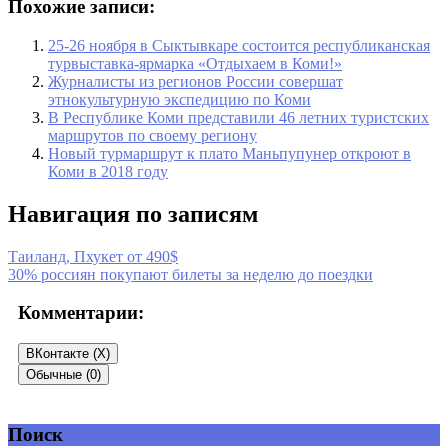
Похожие записи:
25-26 ноября в Сыктывкаре состоится республиканская
турвыставка-ярмарка «Отдыхаем в Коми!»
Журналисты из регионов России совершат
этнокультурную экспедицию по Коми
В Республике Коми представили 46 летних туристских
маршрутов по своему региону
Новый турмаршрут к плато Маньпупунер откроют в
Коми в 2018 году
Навигация по записям
Таиланд, Пхукет от 490$
30% россиян покупают билеты за неделю до поездки
Комментарии:
ВКонтакте (
X
)
Обычные (0)
Поиск
Добавить комментарий