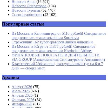
Имя
*
Новости Авиа
(16 591)
Новости Операторов
(194)
Email
*
Новости Туризма
(62 440)
Спецпредложения
(42 102)
Сайт
Популярные статьи
Из Москвы в Калининград от 5110 рублей! Специальное
предложение от авиакомпании Smartavia
Страховщик 162 туроператоров лишен лицензии
Из Москвы в Югру от 11377 рублей! Специальное
предложение от авиакомпании Nordwind Airlines
ФИНАНСОВЫЕ ПОКАЗАТЕЛИ ДЕЯТЕЛЬНОСТИ
SIA GROUP (Авиакомпания Сингапурские Авиалинии)
Классический Узбекистан, экскурсионный тур на 6 и 7
дней — сводка мест
Архивы
Август 2026
(75)
Июль 2026
(602)
Апрель 2026
(1)
Февраль 2026
(34)
Январь 2026
(61)