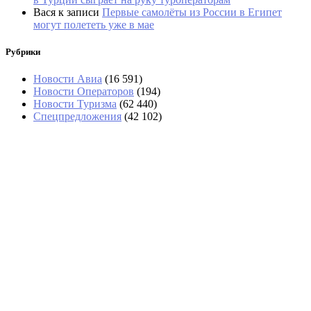
Вася
к записи
Первые самолёты из России в Египет
могут полететь уже в мае
Рубрики
Новости Авиа
(16 591)
Новости Операторов
(194)
Новости Туризма
(62 440)
Спецпредложения
(42 102)
SkyFru начала летать из Бишкека в Домодедово
трижды в неделю
Турист отсудил у «Аэрофлота» полмиллиона
рублей за аннулированные билеты в Таиланд
Турагенты назвали «нестыдные»
четырехзвездочные отели Египта