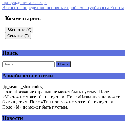
присуждением «звезд»
Эксперты определили основные проблемы турбизнеса Египта
Комментарии:
ВКонтакте (
X
)
Обычные (0)
Поиск
Добавить комментарий
Ваш адрес email не будет опубликован.
Обязательные поля
помечены
*
Авиабилеты и отели
Комментарий
*
[tp_search_shortcodes]
Поле «Название страны» не может быть пустым. Поле
«Место» не может быть пустым. Поле «Название» не может
быть пустым. Поле «Тип поиска» не может быть пустым.
Поле «Id» не может быть пустым.
Новости