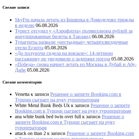
Свежие записи
SkyFru начала летать из Бишкека в Домодедово трижды
в неделю
06.08.2026
Турист отсудил у «Аэрофлота» полмиллиона рублей за
аннулированные билеты в Таиланд
06.08.2026
Турагенты назвали «нестыдные» четырехзвездочные
отели Египта
05.08.2026
«До полуночи сидела на вокзале»: 14-летнюю
пассажирку не уведомили о задержке поезда
05.08.2026
«Победа» снова начнет летать из Москвы в Дубай и Абу-
Даби
05.08.2026
Свежие комментарии
Venetta
к записи
Решение о запрете Booking.com в
Турции сыграет на руку туроператорам
White Metal Bunk Beds Uk
к записи
Решение о запрете
Booking.com в Турции сыграет на руку туроператорам
ana white bunk bed twin over full
к записи
Решение о
запрете Booking.com в Турции сыграет на руку
туроператорам
attack on titan 2
к записи
Решение о запрете Booking.com
в Турции сыграет на руку туроператорам