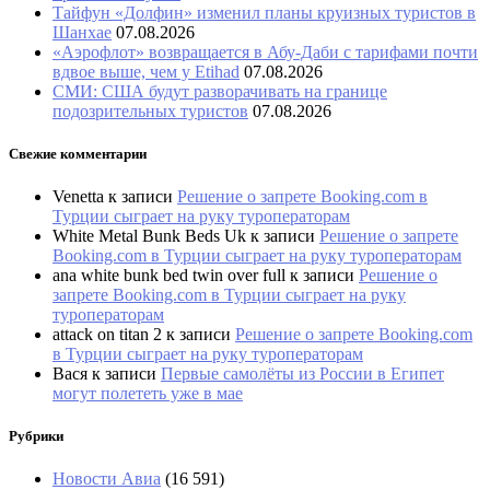
Тайфун «Долфин» изменил планы круизных туристов в
Шанхае
07.08.2026
«Аэрофлот» возвращается в Абу-Даби с тарифами почти
вдвое выше, чем у Etihad
07.08.2026
СМИ: США будут разворачивать на границе
подозрительных туристов
07.08.2026
Свежие комментарии
Venetta
к записи
Решение о запрете Booking.com в
Турции сыграет на руку туроператорам
White Metal Bunk Beds Uk
к записи
Решение о запрете
Booking.com в Турции сыграет на руку туроператорам
ana white bunk bed twin over full
к записи
Решение о
запрете Booking.com в Турции сыграет на руку
туроператорам
attack on titan 2
к записи
Решение о запрете Booking.com
в Турции сыграет на руку туроператорам
Вася
к записи
Первые самолёты из России в Египет
могут полететь уже в мае
Рубрики
Новости Авиа
(16 591)