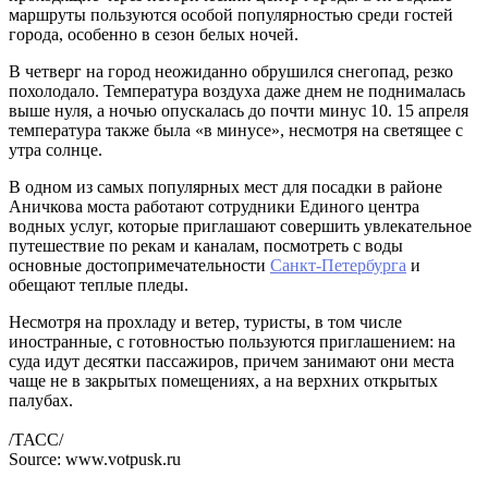
маршруты пользуются особой популярностью среди гостей
города, особенно в сезон белых ночей.
В четверг на город неожиданно обрушился снегопад, резко
похолодало. Температура воздуха даже днем не поднималась
выше нуля, а ночью опускалась до почти минус 10. 15 апреля
температура также была «в минусе», несмотря на светящее с
утра солнце.
В одном из самых популярных мест для посадки в районе
Аничкова моста работают сотрудники Единого центра
водных услуг, которые приглашают совершить увлекательное
путешествие по рекам и каналам, посмотреть с воды
основные достопримечательности
Санкт-Петербурга
и
обещают теплые пледы.
Несмотря на прохладу и ветер, туристы, в том числе
иностранные, с готовностью пользуются приглашением: на
суда идут десятки пассажиров, причем занимают они места
чаще не в закрытых помещениях, а на верхних открытых
палубах.
/ТАСС/
Source: www.votpusk.ru