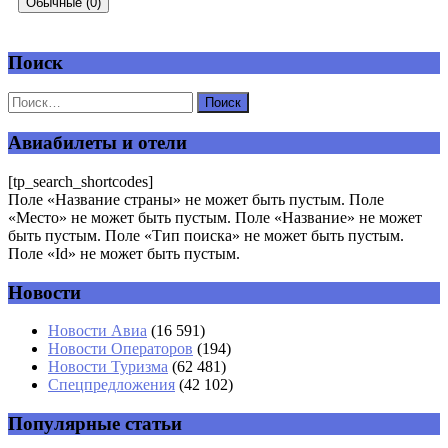
Обычные (0)
Поиск
Добавить комментарий
Ваш адрес email не будет опубликован.
Обязательные поля
помечены
*
Авиабилеты и отели
Комментарий
*
[tp_search_shortcodes]
Поле «Название страны» не может быть пустым. Поле
«Место» не может быть пустым. Поле «Название» не может
быть пустым. Поле «Тип поиска» не может быть пустым.
Поле «Id» не может быть пустым.
Новости
Имя
*
Новости Авиа
(16 591)
Новости Операторов
(194)
Email
*
Новости Туризма
(62 481)
Спецпредложения
(42 102)
Сайт
Популярные статьи