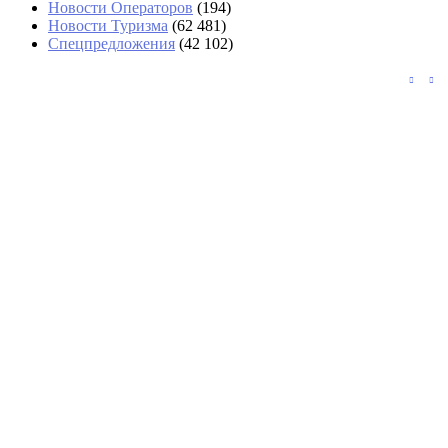
Новости Операторов
(194)
Новости Туризма
(62 481)
Спецпредложения
(42 102)
В аэропортах Таиланда чемоданы будут
вскрывать без их владельцев
Задержка вылета Red Sea Airlines из
Шарм-эль-Шейха превысила сутки
Тайфун «Долфин» изменил планы
круизных туристов в Шанхае
«Аэрофлот» возвращается в Абу-Даби с
тарифами почти вдвое выше, чем у Etihad
СМИ: США будут разворачивать на
границе подозрительных туристов