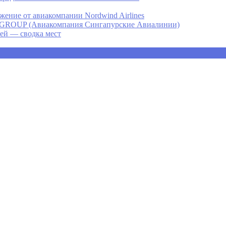
ение от авиакомпании Nordwind Airlines
P (Авиакомпания Сингапурские Авиалинии)
ней — сводка мест