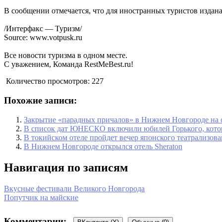
В сообщении отмечается, что для иностранных туристов издана
/Интерфакс — Туризм/
Source: www.votpusk.ru
Все новости туризма в одном месте.
С уважением, Команда RestMeBest.ru!
Количество просмотров:
227
Похожие записи:
Закрытие «парадных причалов» в Нижнем Новгороде на о
В список дат ЮНЕСКО включили юбилей Горького, кото
В токийском отеле пройдет вечер японского театрализова
В Нижнем Новгороде открылся отель Sheraton
Навигация по записям
Вкусные фестивали Великого Новгорода
Попутчик на майские
Комментарии: