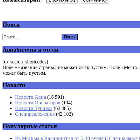
ВКонтакте (
X
)
Обычные (0)
Поиск
Добавить комментарий
Ваш адрес email не будет опубликован.
Обязательные поля пом
Авиабилеты и отели
[tp_search_shortcodes]
Поле «Название страны» не может быть пустым. Поле «Место» 
может быть пустым.
Новости
Комментарий
*
Имя
*
Новости Авиа
(16 591)
Новости Операторов
(194)
Email
*
Новости Туризма
(62 485)
Спецпредложения
(42 102)
Сайт
Популярные статьи
Из Москвы в Калининград от 5110 рублей! Специальное 