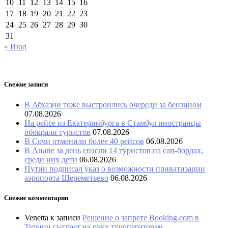
10
11
12
13
14
15
16
17
18
19
20
21
22
23
24
25
26
27
28
29
30
31
« Июл
Свежие записи
В Абхазии тоже выстроились очереди за бензином
07.08.2026
На рейсе из Екатеринбурга в Стамбул иностранцы
обокрали туристов
07.08.2026
В Сочи отменили более 40 рейсов
06.08.2026
В Анапе за день спасли 14 туристов на сап-бордах,
среди них дети
06.08.2026
Путин подписал указ о возможности приватизации
аэропорта Шереметьево
06.08.2026
Свежие комментарии
Venetta
к записи
Решение о запрете Booking.com в
Турции сыграет на руку туроператорам