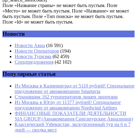
Поле «Название страны» не может быть пустым. Поле
«Место» не может быть пустым. Поле «Название» не может
быть пустым. Поле «Тип поиска» не может быть пустым.
Поле «Id» не может быть пустым.
Новости
Имя
*
Новости Авиа
(16 591)
Новости Операторов
(194)
Email
*
Новости Туризма
(62 459)
Спецпредложения
(42 102)
Сайт
Популярные статьи
Из Москвы в Калининград от 5110 рублей! Специальное
предложение от авиакомпании Smartavia
Страховщик 162 туроператоров лишен лицензии
Из Москвы в Югру от 11377 рублей! Специальное
предложение от авиакомпании Nordwind Airlines
ФИНАНСОВЫЕ ПОКАЗАТЕЛИ ДЕЯТЕЛЬНОСТИ
SIA GROUP (Авиакомпания Сингапурские Авиалинии)
Классический Узбекистан, экскурсионный тур на 6 и 7
дней — сводка мест