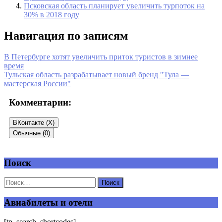
Псковская область планирует увеличить турпоток на
30% в 2018 году
Навигация по записям
В Петербурге хотят увеличить приток туристов в зимнее
время
Тульская область разрабатывает новый бренд "Тула —
мастерская России"
Комментарии:
ВКонтакте (
X
)
Обычные (0)
Поиск
Добавить комментарий
Ваш адрес email не будет опубликован.
Обязательные поля
помечены
*
Авиабилеты и отели
Комментарий
*
[tp_search_shortcodes]