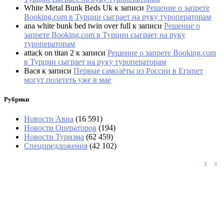
White Metal Bunk Beds Uk
к записи
Решение о запрете
Booking.com в Турции сыграет на руку туроператорам
ana white bunk bed twin over full
к записи
Решение о
запрете Booking.com в Турции сыграет на руку
туроператорам
attack on titan 2
к записи
Решение о запрете Booking.com
в Турции сыграет на руку туроператорам
Вася
к записи
Первые самолёты из России в Египет
могут полететь уже в мае
Рубрики
Новости Авиа
(16 591)
Новости Операторов
(194)
Новости Туризма
(62 459)
Спецпредложения
(42 102)
В Абхазии тоже выстроились очереди за
бензином
На рейсе из Екатеринбурга в Стамбул