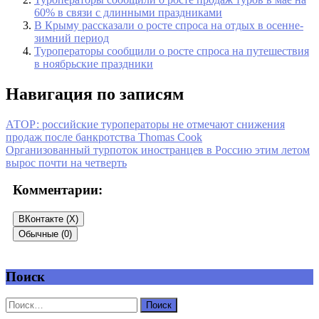
60% в связи с длинными праздниками
В Крыму рассказали о росте спроса на отдых в осенне-
зимний период
Туроператоры сообщили о росте спроса на путешествия
в ноябрьские праздники
Навигация по записям
АТОР: российские туроператоры не отмечают снижения
продаж после банкротства Thomas Cook
Организованный турпоток иностранцев в Россию этим летом
вырос почти на четверть
Комментарии:
ВКонтакте (
X
)
Обычные (0)
Поиск
Добавить комментарий
Ваш адрес email не будет опубликован.
Обязательные поля