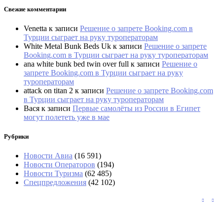
Свежие комментарии
Venetta
к записи
Решение о запрете Booking.com в
Турции сыграет на руку туроператорам
White Metal Bunk Beds Uk
к записи
Решение о запрете
Booking.com в Турции сыграет на руку туроператорам
ana white bunk bed twin over full
к записи
Решение о
запрете Booking.com в Турции сыграет на руку
туроператорам
attack on titan 2
к записи
Решение о запрете Booking.com
в Турции сыграет на руку туроператорам
Вася
к записи
Первые самолёты из России в Египет
могут полететь уже в мае
Рубрики
Новости Авиа
(16 591)
Новости Операторов
(194)
Новости Туризма
(62 485)
Спецпредложения
(42 102)
Слетать на Пхукет бизнес-классом
предлагается по цене эконома