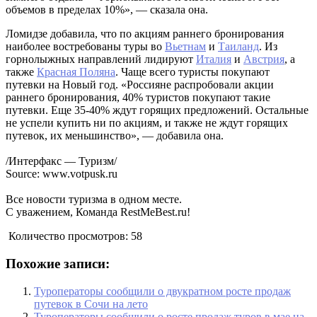
объемов в пределах 10%», — сказала она.
Ломидзе добавила, что по акциям раннего бронирования
наиболее востребованы туры во
Вьетнам
и
Таиланд
. Из
горнолыжных направлений лидируют
Италия
и
Австрия
, а
также
Красная Поляна
. Чаще всего туристы покупают
путевки на Новый год. «Россияне распробовали акции
раннего бронирования, 40% туристов покупают такие
путевки. Еще 35-40% ждут горящих предложений. Остальные
не успели купить ни по акциям, и также не ждут горящих
путевок, их меньшинство», — добавила она.
/Интерфакс — Туризм/
Source: www.votpusk.ru
Все новости туризма в одном месте.
С уважением, Команда RestMeBest.ru!
Количество просмотров:
58
Похожие записи:
Туроператоры сообщили о двукратном росте продаж
путевок в Сочи на лето
Туроператоры сообщили о росте продаж туров в мае на