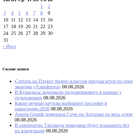
1
2
3
4
5
6
7
8
9
10
11
12
13
14
15
16
17
18
19
20
21
22
23
24
25
26
27
28
29
30
31
« Июл
Свежие записи
Слетать на Пхукет бизнес-классом предлагается по цене
эконома «Аэрофлота»
08.08.2026
В Кушадасы задержали подозреваемого в кражах у
отдыхающих
08.08.2026
Какие речные круизы выбирают россияне в
навигацию-2026
08.08.2026
Astoria Grande поменяла Сочи на Анталью на весь сезон
08.08.2026
В аэропортах Таиланда чемоданы будут вскрывать без
их владельцев
08.08.2026