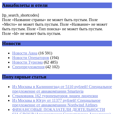
помечены
*
Авиабилеты и отели
Комментарий
*
[tp_search_shortcodes]
Поле «Название страны» не может быть пустым. Поле
«Место» не может быть пустым. Поле «Название» не может
быть пустым. Поле «Тип поиска» не может быть пустым.
Поле «Id» не может быть пустым.
Новости
Имя
*
Новости Авиа
(16 591)
Новости Операторов
(194)
Email
*
Новости Туризма
(62 485)
Спецпредложения
(42 102)
Сайт
Популярные статьи
Из Москвы в Калининград от 5110 рублей! Специальное
предложение от авиакомпании Smartavia
Страховщик 162 туроператоров лишен лицензии
Из Москвы в Югру от 11377 рублей! Специальное
предложение от авиакомпании Nordwind Airlines
ФИНАНСОВЫЕ ПОКАЗАТЕЛИ ДЕЯТЕЛЬНОСТИ