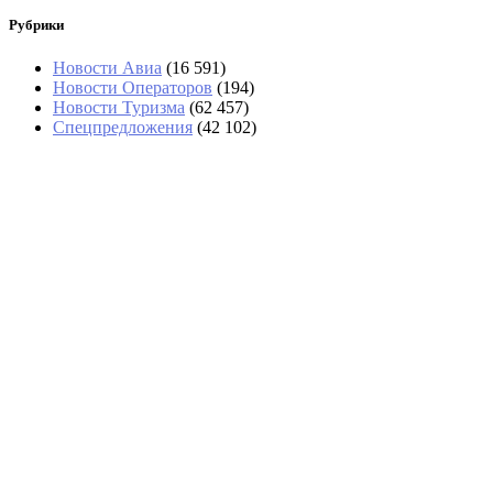
Рубрики
Новости Авиа
(16 591)
Новости Операторов
(194)
Новости Туризма
(62 457)
Спецпредложения
(42 102)
В Сочи отменили более 40 рейсов
В Анапе за день спасли 14 туристов на сап-
бордах, среди них дети
Путин подписал указ о возможности
приватизации аэропорта Шереметьево
Российские туристы в Грузии столкнулись с
вандализмом