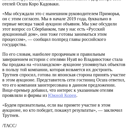
отелей Ocura Коро Кадоваки.
«Мы обсуждали это с нынешним руководителем Приморья,
он с этим согласен. Мы в начале 2019 года, буквально в
первые месяцы такой аукцион объявим. Мы уже обсудили
этот вопрос со Сбербанком, там у нас есть «Русский
аукционный дом», они тоже готовы заниматься этим
процессом», — сообщил полпред главы российского
государства.
По его словам, наиболее прозрачным и правильным
завершением истории с отелями Hyatt во Владивостоке стала
бы продажа на «голландском» аукционе упомянутых объектов
в пользу той компании, которая возьмется их достроить.
Трутнев спросил, готова ли японская сторона принять участие
в этом аукционе. Представитель сети гостиниц Ocura ответил,
что его компания заинтересована в данном предложении.
Вице-премьер добавил, что интерес к указанным отелям
проявляли и фирмы из
Южной Кореи
.
«Будем признательны, если вы примете участие в этом
аукционе, но кто победит, покажут результаты», — заключил
Трутнев.
/ТАСС/