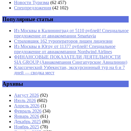
Email
*
Новости Туризма
(62 457)
Спецпредложения
(42 102)
Сайт
Популярные статьи
Из Москвы в Калининград от 5110 рублей! Специальное
предложение от авиакомпании Smartavia
Страховщик 162 туроператоров лишен лицензии
Из Москвы в Югру от 11377 рублей! Специальное
предложение от авиакомпании Nordwind Airlines
ФИНАНСОВЫЕ ПОКАЗАТЕЛИ ДЕЯТЕЛЬНОСТИ
SIA GROUP (Авиакомпания Сингапурские Авиалинии)
Классический Узбекистан, экскурсионный тур на 6 и 7
дней — сводка мест
Архивы
Август 2026
(92)
Июль 2026
(602)
Апрель 2026
(1)
Февраль 2026
(34)
Январь 2026
(61)
Декабрь 2025
(86)
Ноябрь 2025
(78)