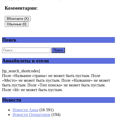
Комментарии:
ВКонтакте (
X
)
Обычные (0)
Поиск
Добавить комментарий
Ваш адрес email не будет опубликован.
Обязательные поля
помечены
*
Авиабилеты и отели
Комментарий
*
[tp_search_shortcodes]
Поле «Название страны» не может быть пустым. Поле
«Место» не может быть пустым. Поле «Название» не может
быть пустым. Поле «Тип поиска» не может быть пустым.
Поле «Id» не может быть пустым.
Новости
Имя
*
Новости Авиа
(16 591)
Новости Операторов
(194)