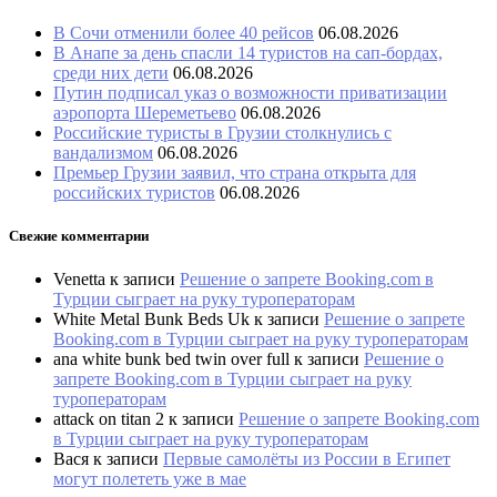
В Сочи отменили более 40 рейсов
06.08.2026
В Анапе за день спасли 14 туристов на сап-бордах,
среди них дети
06.08.2026
Путин подписал указ о возможности приватизации
аэропорта Шереметьево
06.08.2026
Российские туристы в Грузии столкнулись с
вандализмом
06.08.2026
Премьер Грузии заявил, что страна открыта для
российских туристов
06.08.2026
Свежие комментарии
Venetta
к записи
Решение о запрете Booking.com в
Турции сыграет на руку туроператорам
White Metal Bunk Beds Uk
к записи
Решение о запрете
Booking.com в Турции сыграет на руку туроператорам
ana white bunk bed twin over full
к записи
Решение о
запрете Booking.com в Турции сыграет на руку
туроператорам
attack on titan 2
к записи
Решение о запрете Booking.com
в Турции сыграет на руку туроператорам
Вася
к записи
Первые самолёты из России в Египет
могут полететь уже в мае