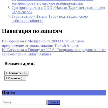
комментировать судебные разбирательства
Суд признал, что у ООО «Натали Турс» нет долга перед
«Трансаэро»
Туроператор «Натали Турс» подтвердил свою
работоспособность
Навигация по записям
Из Воронежа в Молдавию от 209 €! Специальное
предложение от авиакомпании Turkish Airlines
Из Воронежа в Европу от 207 €! Специальное предложение от
авиакомпании Turkish Airlines
Комментарии:
ВКонтакте (
X
)
Обычные (0)
Поиск
Добавить комментарий
Ваш адрес email не будет опубликован.
Обязательные поля