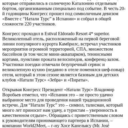
которые отправились в солнечную Каталонию отдельным
бортом, организованным специально под событие. В честь 20-
й годовщины Конгресс прошел под символичным девизом
«Вместе с “Натали Турс” в Испании» и собрал в общей
сложности 220 участников.
Конгресс проходил в Estival Eldorado Resort 4* superior.
Великолепный отель, расположенный на первой береговой
линии популярного курорта Камбрилс, встречал участников
мероприятия огромной территорией, СПА, множеством
бассейнов (в том числе мини-аквапарком), теннисными
кортами, пунктами проката велосипедов, конференц-залом.
Участники поездки отмечали безупречный сервис и
великолепную кухню (недавно в отеле поменялся шеф-повар)
отеля, который в этом сезоне является базовым для детских
клубов «Натали Турс» «Зебра» и «Пираты».
Открывая Конгресс Президент «Натали Турс» Владимир
Воробьев отметил, что «Испания это – не просто удачно
выбранное место для проведения нашей традиционной
встречи. Для “Натали Турс” это – символ, талисман, который
много лет приносит нам удачу, а туристам – уверенность в
качественном отдыхе». Обращаясь с приветственным словом
к руководителям принимающего партнера в Испании, –
компании World2Meet, – г-ну Хосе Канельясу (Mr. José