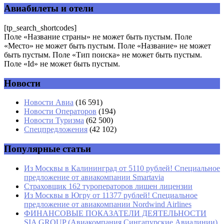
помечены
*
Авиабилеты и отели
Комментарий
*
[tp_search_shortcodes]
Поле «Название страны» не может быть пустым. Поле
«Место» не может быть пустым. Поле «Название» не может
быть пустым. Поле «Тип поиска» не может быть пустым.
Поле «Id» не может быть пустым.
Новости
Имя
*
Новости Авиа
(16 591)
Новости Операторов
(194)
Email
*
Новости Туризма
(62 500)
Спецпредложения
(42 102)
Сайт
Популярные статьи
Из Москвы в Калининград от 5110 рублей! Специальное
предложение от авиакомпании Smartavia
Страховщик 162 туроператоров лишен лицензии
Из Москвы в Югру от 11377 рублей! Специальное
предложение от авиакомпании Nordwind Airlines
ФИНАНСОВЫЕ ПОКАЗАТЕЛИ ДЕЯТЕЛЬНОСТИ
SIA GROUP (Авиакомпания Сингапурские Авиалинии)