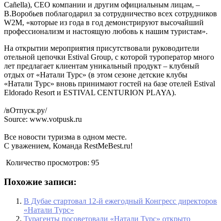
Cañella), CEO компании и другим официальным лицам, –
В.Воробьев поблагодарил за сотрудничество всех сотрудников
W2M, «которые из года в год демонстрируют высочайший
профессионализм и настоящую любовь к нашим туристам».
На открытии мероприятия присутствовали руководители
отельной цепочки Estival Group, с которой туроператор много
лет предлагает клиентам уникальный продукт – клубный
отдых от «Натали Турс» (в этом сезоне детские клубы
«Натали Турс» вновь принимают гостей на базе отелей Estival
Eldorado Resort и ESTIVAL CENTURION PLAYA).
/вОтпуск.ру/
Source: www.votpusk.ru
Все новости туризма в одном месте.
С уважением, Команда RestMeBest.ru!
Количество просмотров:
95
Похожие записи:
В Дубае стартовал 12-й ежегодный Конгресс директоров
«Натали Турс»
Турагенты посоветовали «Натали Турс» открыто