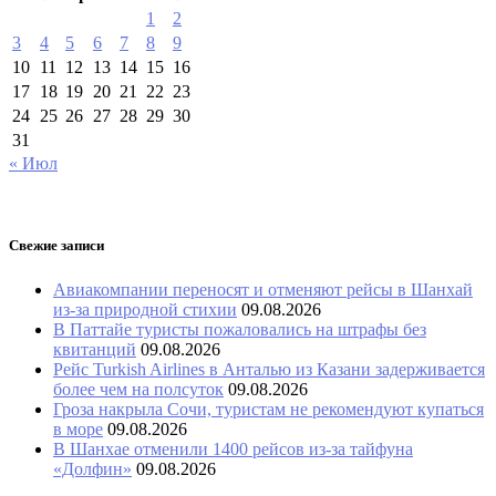
1
2
3
4
5
6
7
8
9
10
11
12
13
14
15
16
17
18
19
20
21
22
23
24
25
26
27
28
29
30
31
« Июл
Свежие записи
Авиакомпании переносят и отменяют рейсы в Шанхай
из-за природной стихии
09.08.2026
В Паттайе туристы пожаловались на штрафы без
квитанций
09.08.2026
Рейс Turkish Airlines в Анталью из Казани задерживается
более чем на полсуток
09.08.2026
Гроза накрыла Сочи, туристам не рекомендуют купаться
в море
09.08.2026
В Шанхае отменили 1400 рейсов из-за тайфуна
«Долфин»
09.08.2026