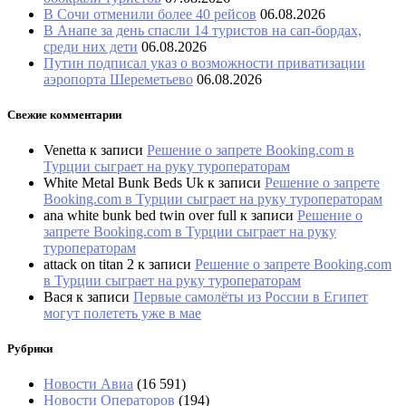
В Сочи отменили более 40 рейсов
06.08.2026
В Анапе за день спасли 14 туристов на сап-бордах,
среди них дети
06.08.2026
Путин подписал указ о возможности приватизации
аэропорта Шереметьево
06.08.2026
Свежие комментарии
Venetta
к записи
Решение о запрете Booking.com в
Турции сыграет на руку туроператорам
White Metal Bunk Beds Uk
к записи
Решение о запрете
Booking.com в Турции сыграет на руку туроператорам
ana white bunk bed twin over full
к записи
Решение о
запрете Booking.com в Турции сыграет на руку
туроператорам
attack on titan 2
к записи
Решение о запрете Booking.com
в Турции сыграет на руку туроператорам
Вася
к записи
Первые самолёты из России в Египет
могут полететь уже в мае
Рубрики
Новости Авиа
(16 591)
Новости Операторов
(194)