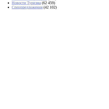
Новости Туризма
(62 459)
Спецпредложения
(42 102)
В Абхазии тоже выстроились очереди за
бензином
На рейсе из Екатеринбурга в Стамбул
иностранцы обокрали туристов
В Сочи отменили более 40 рейсов
В Анапе за день спасли 14 туристов на сап-
бордах, среди них дети
Путин подписал указ о возможности
приватизации аэропорта Шереметьево