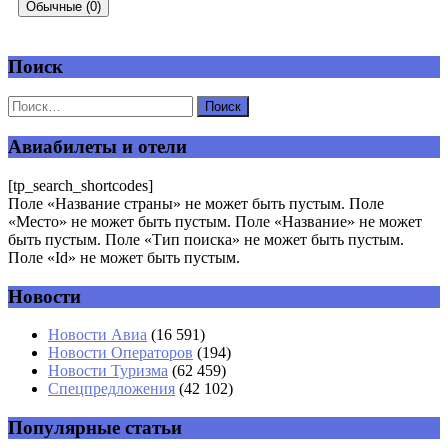
Обычные (0)
Поиск
Добавить комментарий
Ваш адрес email не будет опубликован.
Обязательные поля
помечены
*
Авиабилеты и отели
Комментарий
*
[tp_search_shortcodes]
Поле «Название страны» не может быть пустым. Поле
«Место» не может быть пустым. Поле «Название» не может
быть пустым. Поле «Тип поиска» не может быть пустым.
Поле «Id» не может быть пустым.
Новости
Имя
*
Новости Авиа
(16 591)
Новости Операторов
(194)
Email
*
Новости Туризма
(62 459)
Спецпредложения
(42 102)
Сайт
Популярные статьи