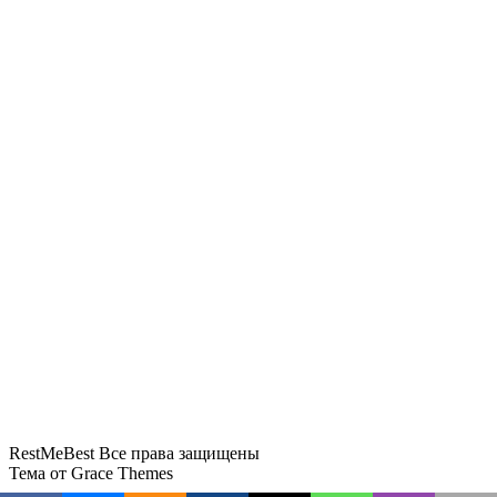
Российские туристы в Грузии столкнулись с
вандализмом
Премьер Грузии заявил, что страна открыта для
российских туристов
В Восточном районе Новороссийска
устанавливают три модульных укрытия
Туристов в Москве оградят от таксистов-
зазывал
Mash: в Казбеги туристам из России поцарапали
автомобиль
RestMeBest Все права защищены
Тема от Grace Themes