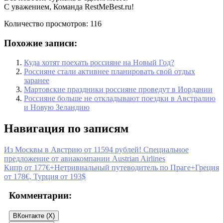
С уважением, Команда RestMeBest.ru!
Количество просмотров:
116
Похожие записи:
Куда хотят поехать россияне на Новый Год?
Россияне стали активнее планировать свой отдых
заранее
Мартовские праздники россияне проведут в Иордании
Россияне больше не откладывают поездки в Австралию
и Новую Зеландию
Навигация по записям
Из Москвы в Австрию от 11594 рублей! Специальное
предложение от авиакомпании Austrian Airlines
Кипр от 177€+Нетривиальный путеводитель по Праге+Греция
от 178€, Турция от 193$
Комментарии:
ВКонтакте (
X
)